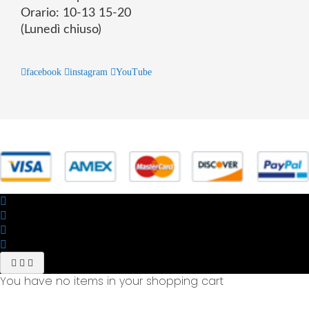
Orario: 10-13 15-20
(Lunedì chiuso)
facebook
instagram
YouTube
© 2025 Powered by studiofuturoma.com - Sushi-Sushi srl Via di
Trigoria,45 Roma P.IVA 11945981006
You have no items in your shopping cart