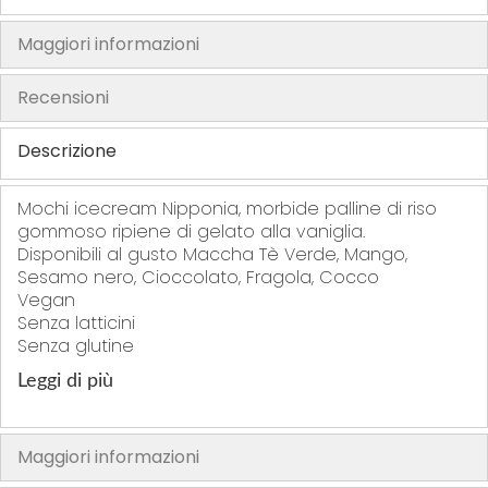
f
t
Maggiori informazioni
h
e
Recensioni
i
m
Descrizione
a
g
Mochi icecream Nipponia, morbide palline di riso
e
gommoso ripiene di gelato alla vaniglia.
s
Disponibili al gusto Maccha Tè Verde, Mango,
Sesamo nero, Cioccolato, Fragola, Cocco
g
Vegan
a
Senza latticini
l
Senza glutine
l
e
Leggi di più
r
y
Maggiori informazioni