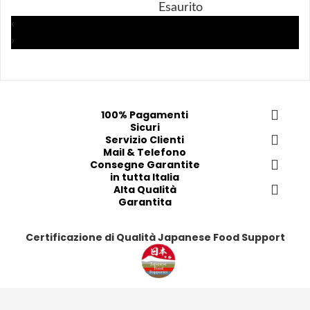
Esaurito
a
a
a
a
‹
i 
i 
i
i
›
p
p
p
p
r
r
r
r
e
e
e
e
f
f
f
f
e
e
e
e
100% Pagamenti
Sicuri
r
r
r
r
Servizio Clienti
i
i
i
i
Mail & Telefono
t
t
t
t
Consegne Garantite
in tutta Italia
i
i
i
i
Alta Qualità
Garantita
Certificazione di Qualità Japanese Food Support