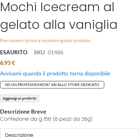
Mochi Icecream al
S
a
k
g
i
gelato alla vaniglia
e
p
s
t
g
o
a
Puoi essere il primo a recensire questo prodotto
t
l
ESAURITO
SKU
01486
h
l
e
6,93 €
e
b
r
Avvisami quando il prodotto torna disponibile
e
y
g
SEI UN PROFESSIONISTA? VAI ALLO STORE DEDICATO
i
n
Aggiungi ai preferiti
n
Descrizione Breve
i
Confezione da g 156 (6 pezzi da 26g)
n
g
Descrizione
o