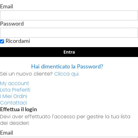
Email
Password
Ricordami
Entra
Hai dimenticato la Password?
Sei un nuovo cliente?
Clicca qui.
My account
Lista Preferiti
I Miei Ordini
Contattaci
Effettua il login
Devi aver effettuato l'accesso per gestire la tua lista
dei desideri.
Email