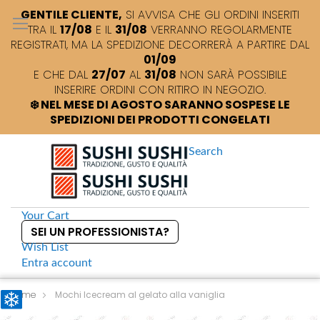
GENTILE CLIENTE,
SI AVVISA CHE GLI ORDINI INSERITI
TRA IL
17/08
E IL
31/08
VERRANNO REGOLARMENTE
REGISTRATI, MA LA SPEDIZIONE DECORRERÀ A PARTIRE DAL
01/09
E CHE DAL
27/07
AL
31/08
NON SARÀ POSSIBILE
INSERIRE ORDINI CON RITIRO IN NEGOZIO.
❄️ NEL MESE DI AGOSTO SARANNO SOSPESE LE
SPEDIZIONI DEI PRODOTTI CONGELATI
Search
Your Cart
SEI UN PROFESSIONISTA?
Wish List
Entra
account
S
k
Home
Mochi Icecream al gelato alla vaniglia
i