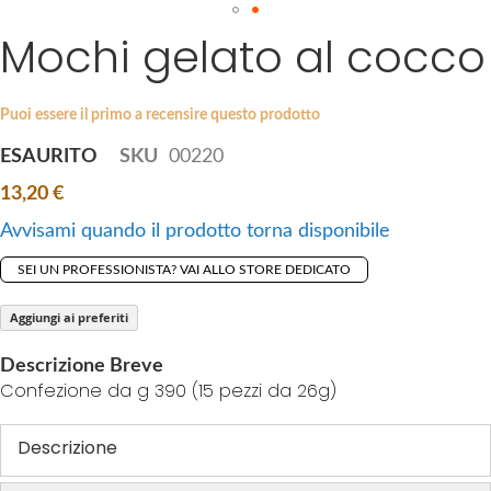
a
Mochi gelato al cocco
S
g
k
e
i
s
p
Puoi essere il primo a recensire questo prodotto
g
t
a
ESAURITO
SKU
00220
o
l
13,20 €
t
l
h
e
Avvisami quando il prodotto torna disponibile
e
r
SEI UN PROFESSIONISTA? VAI ALLO STORE DEDICATO
b
y
e
Aggiungi ai preferiti
g
i
Descrizione Breve
n
Confezione da g 390 (15 pezzi da 26g)
n
i
Descrizione
n
g