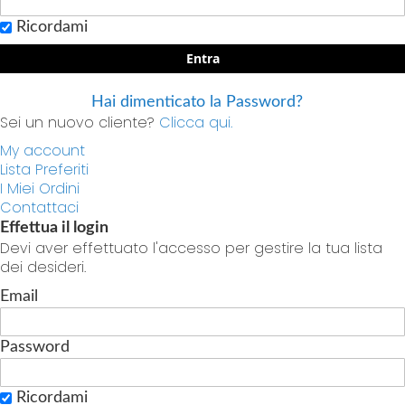
Ricordami
Entra
Hai dimenticato la Password?
Sei un nuovo cliente?
Clicca qui.
My account
Lista Preferiti
I Miei Ordini
Contattaci
Effettua il login
Devi aver effettuato l'accesso per gestire la tua lista
dei desideri.
Email
Password
Ricordami