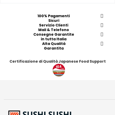
f
f
f
f
e
e
e
e
r
r
r
r
100% Pagamenti
i
i
i
i
Sicuri
t
t
Servizio Clienti
t
t
Mail & Telefono
i
i
i
i
Consegne Garantite
in tutta Italia
Alta Qualità
Garantita
Certificazione di Qualità Japanese Food Support