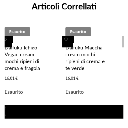
Articoli Correllati
Esaurito
Esaurito
A
A
A
A
g
g
g
g
Daifuku Ichigo
Daifuku Maccha
g
g
g
g
Vegan cream
cream mochi
i
i
i
i
mochi ripieni di
ripieni di crema e
u
u
u
u
crema e fragola
te verde
n
n
n
n
16,01 €
16,01 €
g
g
g
g
i 
i 
i
i
Esaurito
Esaurito
a
a
a
a
i 
i 
i
i
p
p
p
p
‹
r
r
r
r
›
e
e
e
e