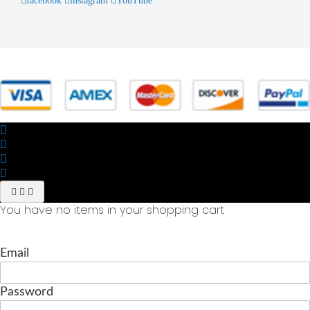
facebook
instagram
YouTube
© 2025 Powered by studiofuturoma.com - Sushi-Sushi srl Via di
Trigoria,45 Roma P.IVA 11945981006
You have no items in your shopping cart
Email
Password