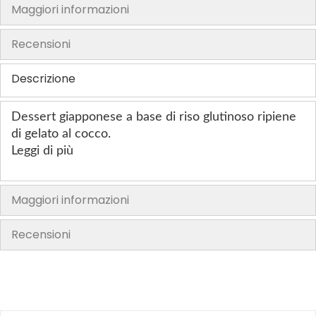
Maggiori informazioni
o
f
Recensioni
t
h
Descrizione
e
i
m
Dessert giapponese a base di riso glutinoso ripiene
a
di gelato al cocco.
g
Leggi di più
e
s
Maggiori informazioni
g
a
Recensioni
l
l
e
r
y