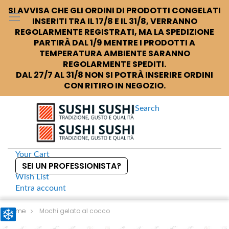
SI AVVISA CHE GLI ORDINI DI PRODOTTI CONGELATI
INSERITI TRA IL 17/8 E IL 31/8, VERRANNO
REGOLARMENTE REGISTRATI, MA LA SPEDIZIONE
PARTIRÀ DAL 1/9 MENTRE I PRODOTTI A
TEMPERATURA AMBIENTE SARANNO
REGOLARMENTE SPEDITI.
DAL 27/7 AL 31/8 NON SI POTRÀ INSERIRE ORDINI
CON RITIRO IN NEGOZIO.
Search
Your Cart
SEI UN PROFESSIONISTA?
Wish List
Entra
account
S
k
Home
Mochi gelato al cocco
i