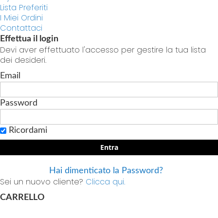
Lista Preferiti
I Miei Ordini
Contattaci
Effettua il login
Devi aver effettuato l'accesso per gestire la tua lista
dei desideri.
Email
Password
Ricordami
Entra
Hai dimenticato la Password?
Sei un nuovo cliente?
Clicca qui.
CARRELLO