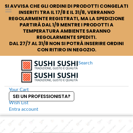
SI AVVISA CHE GLI ORDINI DI PRODOTTI CONGELATI
INSERITI TRA IL 17/8 E IL 31/8, VERRANNO
REGOLARMENTE REGISTRATI, MA LA SPEDIZIONE
PARTIRÀ DAL 1/9 MENTRE I PRODOTTI A
TEMPERATURA AMBIENTE SARANNO
REGOLARMENTE SPEDITI.
DAL 27/7 AL 31/8 NON SI POTRÀ INSERIRE ORDINI
CON RITIRO IN NEGOZIO.
Search
Your Cart
SEI UN PROFESSIONISTA?
Wish List
Entra
account
S
k
Home
Masago arare Perle di crackers di riso
S
i
k