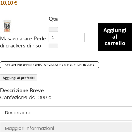
f
10,10 €
t
h
Qta
e
Aggiungi
i
al
m
Masago arare Perle
carrello
a
di crackers di riso
g
e
s
SEI UN PROFESSIONISTA? VAI ALLO STORE DEDICATO
g
Aggiungi ai preferiti
a
l
Descrizione Breve
l
Confezione da 300 g
e
r
Descrizione
y
Maggiori informazioni