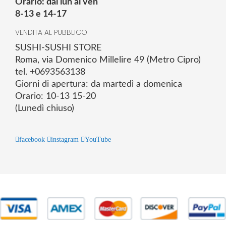
Orario: dal lun al ven
8-13 e 14-17
VENDITA AL PUBBLICO
SUSHI-SUSHI STORE
Roma, via Domenico Millelire 49 (Metro Cipro)
tel. +0693563138
Giorni di apertura: da martedì a domenica
Orario: 10-13 15-20
(Lunedì chiuso)
facebook
instagram
YouTube
© 2025 Powered by studiofuturoma.com - Sushi-Sushi srl Via di
Trigoria,45 Roma P.IVA 11945981006