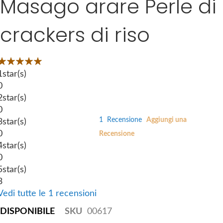
Masago arare Perle di
k
e
i
s
crackers di riso
p
g
t
a
o
l
Valutazione:
t
l
00
100
 of
1
star(s)
h
e
0
e
r
2
star(s)
b
y
0
e
1
Recensione
Aggiungi una
3
star(s)
g
0
Recensione
i
4
star(s)
n
0
n
5
star(s)
i
3
n
Vedi tutte le 1 recensioni
g
DISPONIBILE
SKU
00617
o