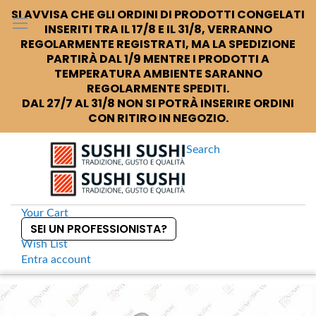
SI AVVISA CHE GLI ORDINI DI PRODOTTI CONGELATI
INSERITI TRA IL 17/8 E IL 31/8, VERRANNO
REGOLARMENTE REGISTRATI, MA LA SPEDIZIONE
PARTIRÀ DAL 1/9 MENTRE I PRODOTTI A
TEMPERATURA AMBIENTE SARANNO
REGOLARMENTE SPEDITI.
DAL 27/7 AL 31/8 NON SI POTRÀ INSERIRE ORDINI
CON RITIRO IN NEGOZIO.
Search
Your Cart
SEI UN PROFESSIONISTA?
Wish List
Entra
account
S
k
Home
Maneki neko Gattino giapponese porta fortuna 17 cm
S
i
k