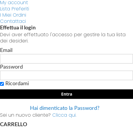
My account
Lista Preferiti
I Miei Ordini
Contattaci
Effettua il login
Devi aver effettuato l'accesso per gestire la tua lista
dei desideri.
Email
Password
Ricordami
Entra
Hai dimenticato la Password?
Sei un nuovo cliente?
Clicca qui.
CARRELLO