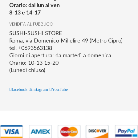
Orario: dal lun al ven
8-13 e 14-17
VENDITA AL PUBBLICO
SUSHI-SUSHI STORE
Roma, via Domenico Millelire 49 (Metro Cipro)
tel. +0693563138
Giorni di apertura: da martedì a domenica
Orario: 10-13 15-20
(Lunedì chiuso)
facebook
instagram
YouTube
© 2025 Powered by studiofuturoma.com - Sushi-Sushi srl Via di
Trigoria,45 Roma P.IVA 11945981006