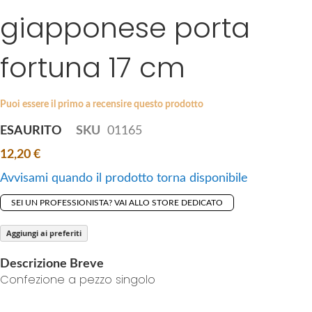
i
giapponese porta
e
p
s
t
g
fortuna 17 cm
o
a
t
l
h
l
Puoi essere il primo a recensire questo prodotto
e
e
b
ESAURITO
SKU
01165
r
e
y
12,20 €
g
i
Avvisami quando il prodotto torna disponibile
n
SEI UN PROFESSIONISTA? VAI ALLO STORE DEDICATO
n
i
Aggiungi ai preferiti
n
g
Descrizione Breve
o
Confezione a pezzo singolo
f
t