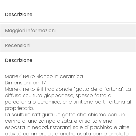
h
Descrizione
e
i
m
Maggiori informazioni
a
g
Recensioni
e
s
Descrizione
g
a
Maneki Neko Bianco in ceramica.
l
Dimensioni: cm 17
l
Maneki neko è il tradizionale "gatto della fortuna". La
e
diffusa scultura giapponese, spesso fatta di
porcellana o ceramica, che si ritiene porti fortuna al
r
proprietario.
y
La scultura raffigura un gatto che chiama con un
cenno di una zampa alzata, e di solito viene
esposta in negozi, ristoranti, sale di pachinko e altre
attività commerciali; è anche usata come amuleto