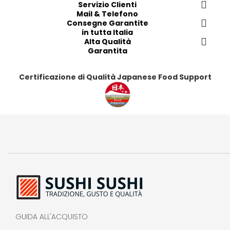
i
i
Servizio Clienti
i
i
Mail & Telefono
t
t
t
t
Consegne Garantite
i
i
i
i
in tutta Italia
Alta Qualità
Garantita
Certificazione di Qualità Japanese Food Support
GUIDA ALL'ACQUISTO