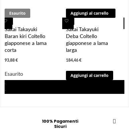
Esaurito
Aggiungi al carrello
A
A
A
A
g
g
g
g
Sakai Takayuki
Sakai Takayuki
g
g
g
g
Baran kiri Coltello
Deba Coltello
i
i
i
i
giapponese a lama
giapponese a lama
u
u
u
u
corta
larga
n
n
n
n
93,88 €
184,46 €
g
g
g
g
i 
i 
i
i
Esaurito
Aggiungi al carrello
a
a
a
a
i 
i 
i
i
‹
p
p
p
p
›
r
r
r
r
e
e
e
e
f
f
f
f
e
e
e
e
100% Pagamenti
r
r
r
r
Sicuri