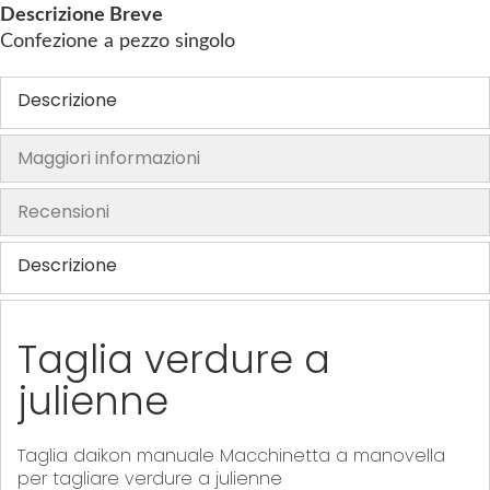
Descrizione Breve
h
Confezione a pezzo singolo
e
i
Descrizione
m
a
Maggiori informazioni
g
e
s
Recensioni
g
a
Descrizione
l
l
e
Taglia verdure a
r
julienne
y
Taglia daikon manuale Macchinetta a manovella
per tagliare verdure a julienne