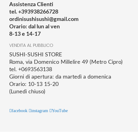
Assistenza Clienti
tel. +393938266728
ordinisushisushi@gmail.com
Orario: dal lun al ven
8-13 e 14-17
VENDITA AL PUBBLICO
SUSHI-SUSHI STORE
Roma, via Domenico Millelire 49 (Metro Cipro)
tel. +0693563138
Giorni di apertura: da martedì a domenica
Orario: 10-13 15-20
(Lunedì chiuso)
facebook
instagram
YouTube
© 2025 Powered by studiofuturoma.com - Sushi-Sushi srl Via di