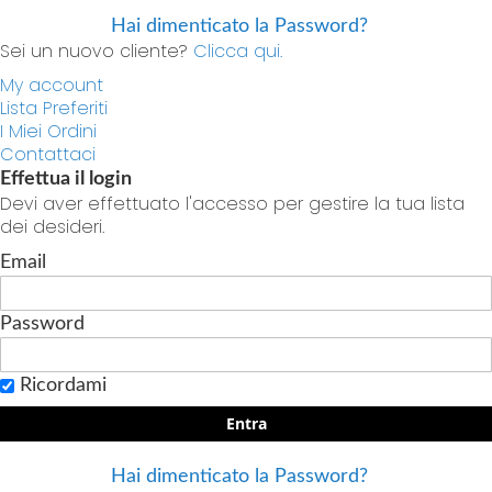
Hai dimenticato la Password?
Sei un nuovo cliente?
Clicca qui.
My account
Lista Preferiti
I Miei Ordini
Contattaci
Effettua il login
Devi aver effettuato l'accesso per gestire la tua lista
dei desideri.
Email
Password
Ricordami
Entra
Hai dimenticato la Password?