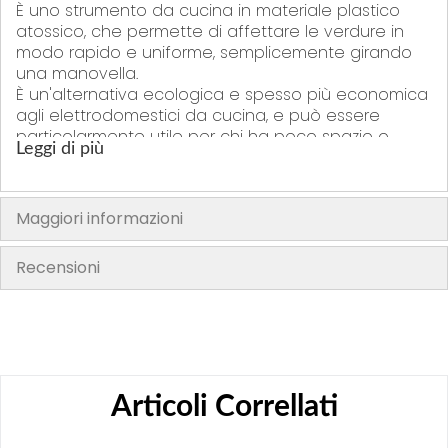
È uno strumento da cucina in materiale plastico
atossico, che permette di affettare le verdure in
modo rapido e uniforme, semplicemente girando
una manovella.
È un'alternativa ecologica e spesso più economica
agli elettrodomestici da cucina, e può essere
particolarmente utile per chi ha poco spazio o
Leggi di più
preferisce strumenti semplici.
Lame di varie dimensioni intercambiabili incluse
nella confezione
Maggiori informazioni
Scatola: cm 40x30x20
Recensioni
"La confezione del prodotto può contenere informazioni diverse
rispetto a quelle mostrate sul nostro sito. Si prega di leggere sempre
l’etichetta, gli avvertimenti e le istruzioni fornite sul prodotto prima di
utilizzarlo o consumarlo"
Articoli Correllati