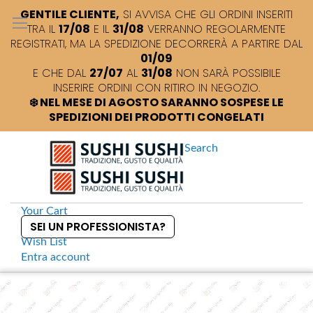
GENTILE CLIENTE,
SI AVVISA CHE GLI ORDINI INSERITI
TRA IL
17/08
E IL
31/08
VERRANNO REGOLARMENTE
REGISTRATI, MA LA SPEDIZIONE DECORRERÀ A PARTIRE DAL
01/09
E CHE DAL
27/07
AL
31/08
NON SARÀ POSSIBILE
INSERIRE ORDINI CON RITIRO IN NEGOZIO.
❄️ NEL MESE DI AGOSTO SARANNO SOSPESE LE
SPEDIZIONI DEI PRODOTTI CONGELATI
Search
Your Cart
SEI UN PROFESSIONISTA?
Wish List
Entra
account
S
k
Home
Macchina taglia verdure a julienne
S
i
k