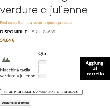
i
verdure a julienne
e
p
s
t
g
o
a
Puoi essere il primo a recensire questo prodotto
t
l
DISPONIBILE
SKU
04689
h
l
e
54,84 €
e
b
r
e
y
Qta
g
Aggiungi
i
al
n
Macchina taglia
carrello
n
verdure a julienne
i
n
g
SEI UN PROFESSIONISTA? VAI ALLO STORE DEDICATO
o
Aggiungi ai preferiti
f
t