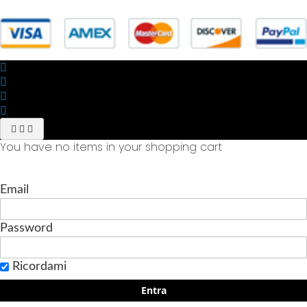
Trigoria,45 Roma P.IVA 11945981006
You have no items in your shopping cart
Email
Password
Ricordami
Entra