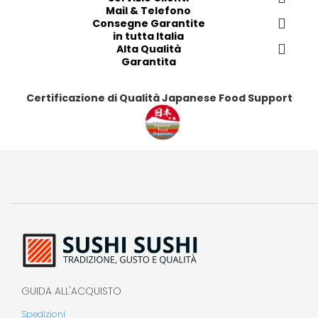
Mail & Telefono
t
t
t
t
Consegne Garantite
i
i
i
i
in tutta Italia
Alta Qualità
Garantita
Certificazione di Qualità Japanese Food Support
GUIDA ALL'ACQUISTO
Spedizioni