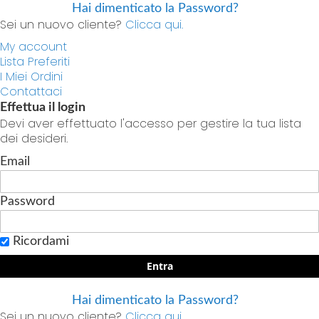
Hai dimenticato la Password?
Sei un nuovo cliente?
Clicca qui.
My account
Lista Preferiti
I Miei Ordini
Contattaci
Effettua il login
Devi aver effettuato l'accesso per gestire la tua lista
dei desideri.
Email
Password
Ricordami
Entra
Hai dimenticato la Password?
Sei un nuovo cliente?
Clicca qui.