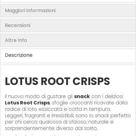
f
t
Maggiori informazioni
h
e
Recensioni
i
m
Altre Info
a
g
Descrizione
e
s
g
LOTUS ROOT CRISPS
a
l
Il nuovo modo di gustare gli
snack
con i deliziosi
l
Lotus Root Crisps
, sfoglie croccanti ricavate dalla
e
radice di loto essiccata e cotta in tempura.
r
Leggeri, fragranti e irresistibili, sono lo snack perfetto
y
per chi cerca qualcosa di sfizioso, naturale e
sorprendentemente diverso dal solito.