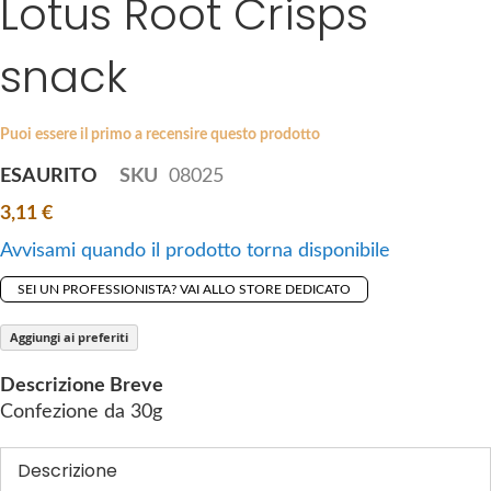
Lotus Root Crisps
k
e
i
s
snack
p
g
t
a
o
l
Puoi essere il primo a recensire questo prodotto
t
l
ESAURITO
SKU
08025
h
e
e
r
3,11 €
b
y
Avvisami quando il prodotto torna disponibile
e
g
SEI UN PROFESSIONISTA? VAI ALLO STORE DEDICATO
i
n
Aggiungi ai preferiti
n
Descrizione Breve
i
Confezione da 30g
n
g
Descrizione
o