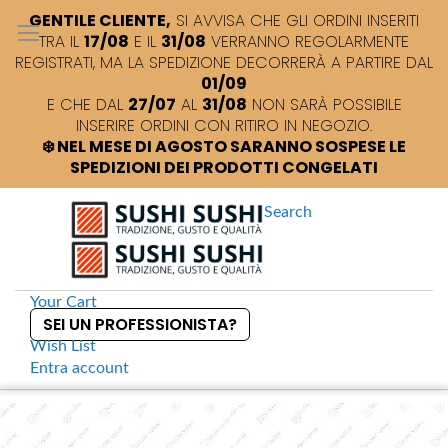
GENTILE CLIENTE,
SI AVVISA CHE GLI ORDINI INSERITI
TRA IL
17/08
E IL
31/08
VERRANNO REGOLARMENTE
REGISTRATI, MA LA SPEDIZIONE DECORRERÀ A PARTIRE DAL
01/09
E CHE DAL
27/07
AL
31/08
NON SARÀ POSSIBILE
INSERIRE ORDINI CON RITIRO IN NEGOZIO.
❄️ NEL MESE DI AGOSTO SARANNO SOSPESE LE
SPEDIZIONI DEI PRODOTTI CONGELATI
Search
Your Cart
SEI UN PROFESSIONISTA?
Wish List
Entra
account
S
k
Home
Lotus Root Crisps snack
S
i
k