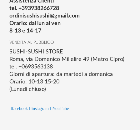
Assistenza Clienti
tel. +393938266728
ordinisushisushi@gmail.com
Orario: dal lun al ven
8-13 e 14-17
VENDITA AL PUBBLICO
SUSHI-SUSHI STORE
Roma, via Domenico Millelire 49 (Metro Cipro)
tel. +0693563138
Giorni di apertura: da martedì a domenica
Orario: 10-13 15-20
(Lunedì chiuso)
facebook
instagram
YouTube
© 2025 Powered by studiofuturoma.com - Sushi-Sushi srl Via di
Trigoria,45 Roma P.IVA 11945981006