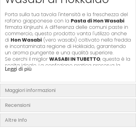
Porta sulla tua tavola l'intensità e la freschezza del
rafano giapponese con la
Pasta di Hon Wasabi
firmata Kinjirushi. A differenza delle comuni paste in
commercio, questo prodotto vanta l'utilizzo anche
di
Hon Wasabi
(vero wasabi) coltivato nella fredda
e incontaminata regione di Hokkaido, garantendo
un aroma pungente e una qualità superiore.
Se cerchi il miglior
WASABI IN TUBETTO
, questa è la
scelta ideale. La confezione pratica preserva la
Leggi di più
freschezza del prodotto, offrendoti la consistenza
granulosa tipica del wasabi appena grattugiato
("Nama Oroshi").
Maggiori informazioni
Il
KINJIRUSHI WASABI
è rinomato per il suo
equilibrio perfetto: una piccantezza che sale al
naso pulendo il palato, accompagnata da una
Recensioni
dolcezza di fondo data dalla qualità della materia
prima di Hokkaido.
Altre Info
Sebbene sia il perfetto
WASABI PER SUSHI
e
sashimi, la sua versatilità ti sorprenderà. Come
suggerito dalla confezione, è eccezionale anche in