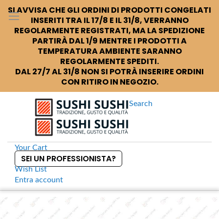
SI AVVISA CHE GLI ORDINI DI PRODOTTI CONGELATI
INSERITI TRA IL 17/8 E IL 31/8, VERRANNO
REGOLARMENTE REGISTRATI, MA LA SPEDIZIONE
PARTIRÀ DAL 1/9 MENTRE I PRODOTTI A
TEMPERATURA AMBIENTE SARANNO
REGOLARMENTE SPEDITI.
DAL 27/7 AL 31/8 NON SI POTRÀ INSERIRE ORDINI
CON RITIRO IN NEGOZIO.
Search
Your Cart
SEI UN PROFESSIONISTA?
Wish List
Entra
account
S
k
Home
Kinjirushi wasabi in pasta
S
i
k