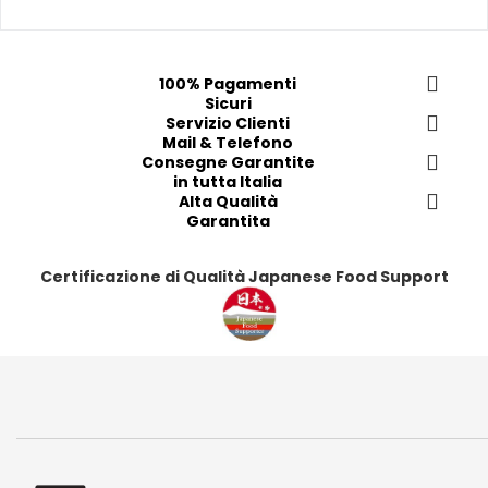
r
r
r
r
e
e
e
e
f
f
f
f
100% Pagamenti
e
e
e
e
Sicuri
r
r
Servizio Clienti
r
r
Mail & Telefono
i
i
i
i
Consegne Garantite
t
t
t
t
in tutta Italia
i
i
Alta Qualità
i
i
Garantita
Certificazione di Qualità Japanese Food Support