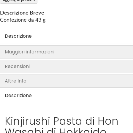
f
t
Descrizione Breve
h
Confezione da 43 g
e
i
Descrizione
m
a
Maggiori informazioni
g
e
s
Recensioni
g
a
Altre Info
l
l
Descrizione
e
r
y
Kinjirushi Pasta di Hon
Wasabi di Hokkaido