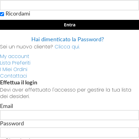
Ricordami
Entra
Hai dimenticato la Password?
Sei un nuovo cliente?
Clicca qui.
My account
Lista Preferiti
I Miei Ordini
Contattaci
Effettua il login
Devi aver effettuato l'accesso per gestire la tua lista
dei desideri.
Email
Password