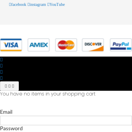
facebook
instagram
YouTube
© 2025 Powered by studiofuturoma.com - Sushi-Sushi srl Via di
Trigoria,45 Roma P.IVA 11945981006
You have no items in your shopping cart
Email
Password