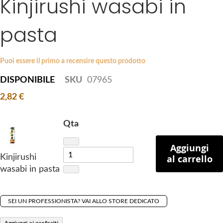
Kinjirushi wasabi in
k
e
i
s
pasta
p
g
t
a
o
l
Puoi essere il primo a recensire questo prodotto
t
l
DISPONIBILE
SKU
07965
h
e
e
r
2,82 €
b
y
e
Qta
g
i
Aggiungi
n
Kinjirushi
al carrello
n
wasabi in pasta
i
n
g
SEI UN PROFESSIONISTA? VAI ALLO STORE DEDICATO
o
Aggiungi ai preferiti