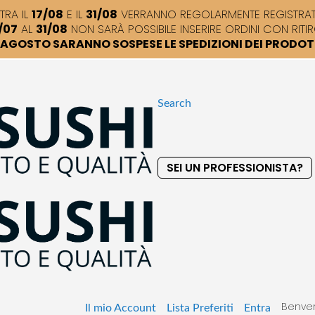
TRA IL
17/08
E IL
31/08
VERRANNO REGOLARMENTE REGISTRATI,
/07
AL
31/08
NON SARÀ POSSIBILE INSERIRE ORDINI CON RITIR
DI AGOSTO SARANNO SOSPESE LE SPEDIZIONI DEI PRODO
Search
SEI UN PROFESSIONISTA?
S
k
i
p
t
o
C
o
Benven
n
Il mio Account
Lista Preferiti
Entra