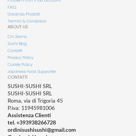
Problemi con il tuo account?
F.A.Q.
Garanzia Prodotti
Termini & Condizioni
ABOUT US
Chi Siamo
Sushi Blog
Contatti
Privacy Policy
Cookie Policy
Japanese Food Supporter
CONTATTI
SUSHI-SUSHI SRL
SUSHI-SUSHI SRL
Roma, via di Trigoria 45
P.iva: 11945981006
Assistenza Clienti
tel. +393938266728
ordinisushisushi@gmail.com