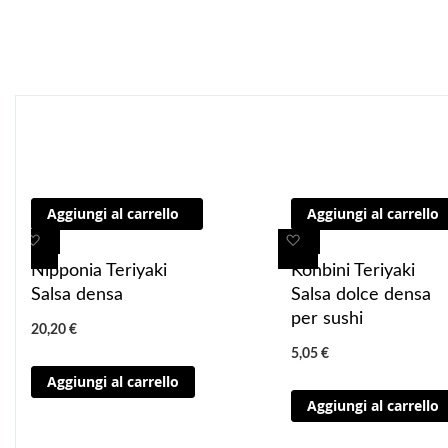
Aggiungi al carrello
Aggiungi al carrello
A
A
A
A
g
g
g
g
Nipponia Teriyaki
Konbini Teriyaki
g
g
g
g
Salsa densa
Salsa dolce densa
i
i
i
i
per sushi
20,20 €
u
u
u
u
5,05 €
n
n
n
n
Aggiungi al carrello
g
g
g
g
Aggiungi al carrello
i
i
i
i
a
a
a
a