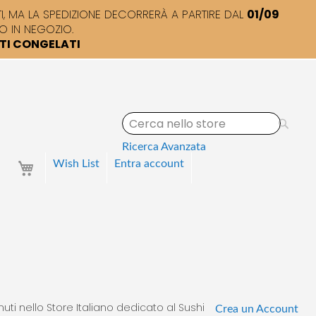
 MA LA SPEDIZIONE DECORRERÀ A PARTIRE DAL
01/09
O IN NEGOZIO.
TTI CONGELATI
S
e
a
Ricerca Avanzata
r
Your Cart
Wish List
Entra
account
c
h
uti nello Store Italiano dedicato al Sushi
Crea un Account