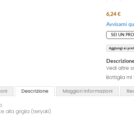
o
S
f
k
6,24 €
t
i
h
Avvisami qu
p
e
t
SEI UN PR
i
o
m
Aggiungi ai pref
t
a
h
g
Descrizion
e
e
Vedi altre s
b
s
Bottiglia ml
e
g
g
a
oni
Descrizione
Maggiori informazioni
Re
i
l
n
l
i.
n
e
alla griglia (teriyaki).
i
r
n
y
g