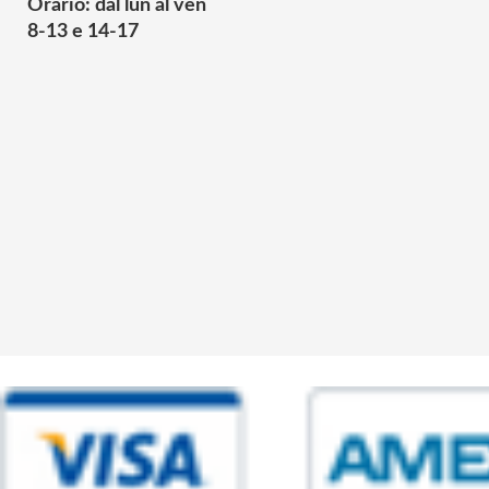
Orario: dal lun al ven
8-13 e 14-17
© 2025 Powered by studiofuturoma.com - Sushi-Sushi srl Via di Trigor