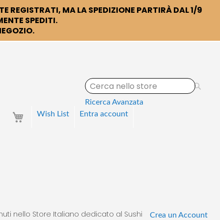
TE REGISTRATI, MA LA SPEDIZIONE PARTIRÀ DAL 1/9
ENTE SPEDITI.
 NEGOZIO.
S
e
a
Ricerca Avanzata
r
Your Cart
Wish List
Entra
account
c
h
uti nello Store Italiano dedicato al Sushi
Crea un Account