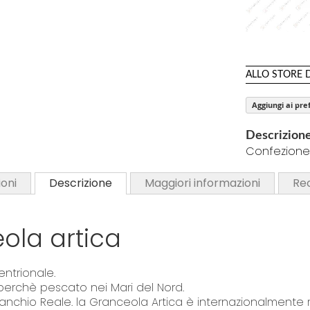
d
o
S
f
k
t
i
ALLO STORE 
h
p
e
Aggiungi ai pref
t
i
o
m
Descrizion
t
a
Confezione
h
g
e
oni
Descrizione
Maggiori informazioni
Re
e
b
s
e
g
g
ola artica
a
i
l
n
l
entrionale.
n
e
erchè pescato nei Mari del Nord.
i
r
 Granchio Reale. la Granceola Artica è internazionalment
n