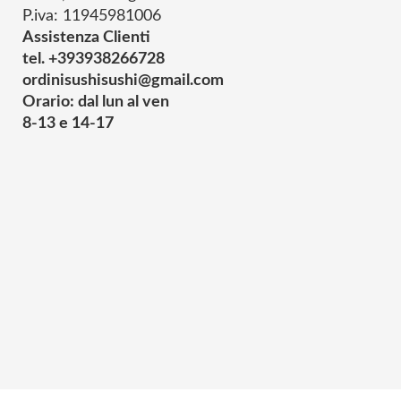
P.iva: 11945981006
Assistenza Clienti
tel. +393938266728
ordinisushisushi@gmail.com
Orario: dal lun al ven
8-13 e 14-17
© 2025 Powered by studiofuturoma.com - Sushi-Sushi srl Via di Trigor