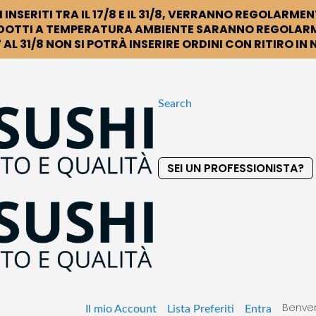
 INSERITI TRA IL 17/8 E IL 31/8, VERRANNO REGOLARMEN
DOTTI A TEMPERATURA AMBIENTE SARANNO REGOLARM
 AL 31/8 NON SI POTRÀ INSERIRE ORDINI CON RITIRO IN
Search
SEI UN PROFESSIONISTA?
S
k
i
p
t
o
C
o
Benven
n
Il mio Account
Lista Preferiti
Entra