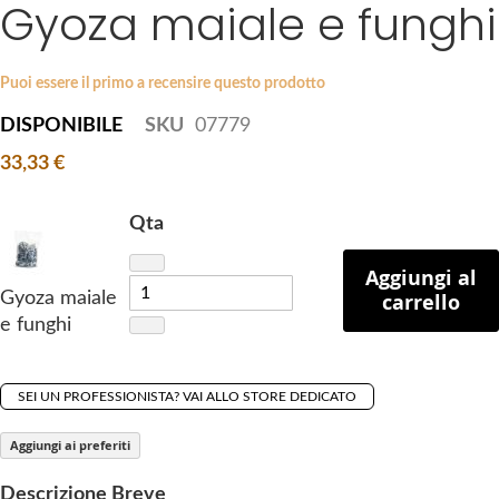
Gyoza maiale e funghi
S
a
k
g
i
e
p
Puoi essere il primo a recensire questo prodotto
s
t
g
DISPONIBILE
SKU
07779
o
a
33,33 €
t
l
h
l
e
Qta
e
b
r
e
Aggiungi al
y
Gyoza maiale
carrello
g
e funghi
i
n
n
SEI UN PROFESSIONISTA? VAI ALLO STORE DEDICATO
i
n
Aggiungi ai preferiti
g
o
Descrizione Breve