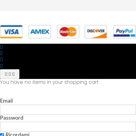
© 2025 Powered by studiofuturoma.com - Sushi-Sushi srl Via di
Trigoria,45 Roma P.IVA 11945981006
You have no items in your shopping cart
Email
Password
Ricordami