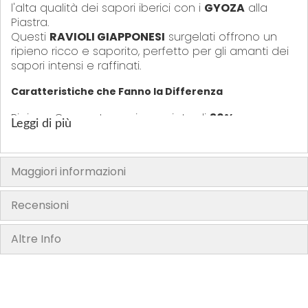
l'alta qualità dei sapori iberici con i
GYOZA
alla
Piastra.
Questi
RAVIOLI GIAPPONESI
surgelati offrono un
ripieno ricco e saporito, perfetto per gli amanti dei
sapori intensi e raffinati.
Caratteristiche che Fanno la Differenza
Ripieno Gourmet, un mix pregiato di
30% carne
Leggi di più
magra di maiale iberico
e
9% funghi cardoncelli
,
arricchito dal sapore umami della salsa d'ostriche. Il
cavolo (9%) bilancia perfettamente la ricchezza del
Maggiori informazioni
ripieno.Questi
DUMPLING GIAPPONESI
sono l'ideale
per chi cerca i
GYOZA MAIALE E FUNGHI
dal gusto
profondo e complesso, ben lontano dalle proposte
Recensioni
standard.
Realizzati per la cottura alla piastra, garantiscono
Altre Info
una base dorata e croccante, mantenendo il
ripieno succoso, il tratto distintivo di ogni
GYOZA
di
qualità.
Pratici e Veloci:
La confezione da
1 Kg
(50 pezzi da