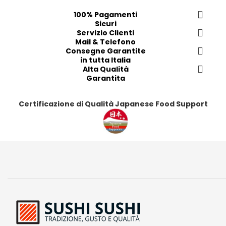
f
f
f
f
100% Pagamenti
e
e
e
e
Sicuri
r
r
Servizio Clienti
r
r
Mail & Telefono
i
i
i
i
Consegne Garantite
t
t
t
t
in tutta Italia
i
i
Alta Qualità
i
i
Garantita
Certificazione di Qualità Japanese Food Support