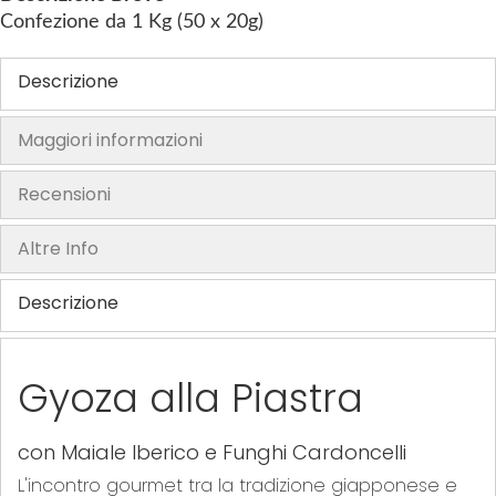
f
Confezione da 1 Kg (50 x 20g)
t
h
Descrizione
e
i
Maggiori informazioni
m
a
Recensioni
g
e
Altre Info
s
g
Descrizione
a
l
l
Gyoza alla Piastra
e
r
y
con Maiale Iberico e Funghi Cardoncelli
L'incontro gourmet tra la tradizione giapponese e