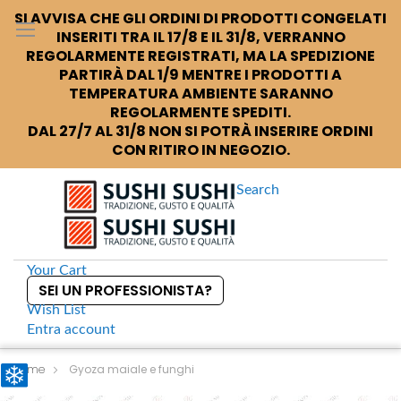
SI AVVISA CHE GLI ORDINI DI PRODOTTI CONGELATI
INSERITI TRA IL 17/8 E IL 31/8, VERRANNO
REGOLARMENTE REGISTRATI, MA LA SPEDIZIONE
PARTIRÀ DAL 1/9 MENTRE I PRODOTTI A
TEMPERATURA AMBIENTE SARANNO
REGOLARMENTE SPEDITI.
DAL 27/7 AL 31/8 NON SI POTRÀ INSERIRE ORDINI
CON RITIRO IN NEGOZIO.
Search
Your Cart
SEI UN PROFESSIONISTA?
Wish List
Entra
account
S
k
Home
Gyoza maiale e funghi
i