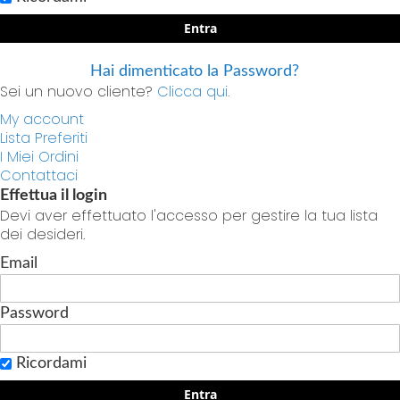
Entra
Hai dimenticato la Password?
Sei un nuovo cliente?
Clicca qui.
My account
Lista Preferiti
I Miei Ordini
Contattaci
Effettua il login
Devi aver effettuato l'accesso per gestire la tua lista
dei desideri.
Email
Password
Ricordami
Entra