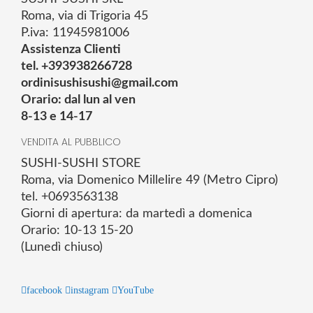
Roma, via di Trigoria 45
P.iva: 11945981006
Assistenza Clienti
tel. +393938266728
ordinisushisushi@gmail.com
Orario: dal lun al ven
8-13 e 14-17
VENDITA AL PUBBLICO
SUSHI-SUSHI STORE
Roma, via Domenico Millelire 49 (Metro Cipro)
tel. +0693563138
Giorni di apertura: da martedì a domenica
Orario: 10-13 15-20
(Lunedì chiuso)
facebook
instagram
YouTube