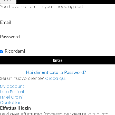
You have no items in your shopping cart
Email
Password
Ricordami
Entra
Hai dimenticato la Password?
Sei un nuovo cliente?
Clicca qui.
My account
Lista Preferiti
I Miei Ordini
Contattaci
Effettua il login
Devi aver effettuato l'accesso per gestire la tua lista