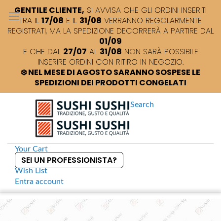
GENTILE CLIENTE,
SI AVVISA CHE GLI ORDINI INSERITI
TRA IL
17/08
E IL
31/08
VERRANNO REGOLARMENTE
REGISTRATI, MA LA SPEDIZIONE DECORRERÀ A PARTIRE DAL
01/09
E CHE DAL
27/07
AL
31/08
NON SARÀ POSSIBILE
INSERIRE ORDINI CON RITIRO IN NEGOZIO.
❄️ NEL MESE DI AGOSTO SARANNO SOSPESE LE
SPEDIZIONI DEI PRODOTTI CONGELATI
Search
Your Cart
SEI UN PROFESSIONISTA?
Wish List
Entra
account
S
k
Home
Maneki neko Gattino portasoldi rosso
S
i
k