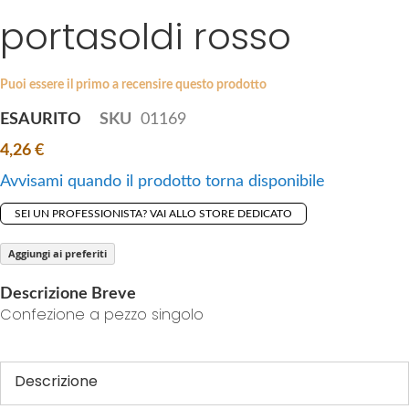
i
portasoldi rosso
e
p
s
t
g
o
a
Puoi essere il primo a recensire questo prodotto
t
l
ESAURITO
SKU
01169
h
l
e
4,26 €
e
b
r
Avvisami quando il prodotto torna disponibile
e
y
g
SEI UN PROFESSIONISTA? VAI ALLO STORE DEDICATO
i
n
Aggiungi ai preferiti
n
Descrizione Breve
i
Confezione a pezzo singolo
n
g
o
Descrizione
f
t