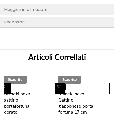
Maggiori informazioni
Recensioni
Articoli Correllati
Esaurito
Esaurito
A
A
A
A
g
g
g
g
Maneki neko
Maneki neko
g
g
g
g
gattino
Gattino
i
i
i
i
portafortuna
giapponese porta
u
u
u
u
dorato
fortuna 17 cm