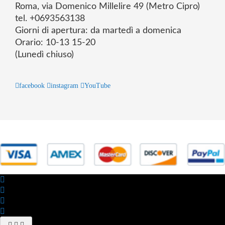
Roma, via Domenico Millelire 49 (Metro Cipro)
tel. +0693563138
Giorni di apertura: da martedì a domenica
Orario: 10-13 15-20
(Lunedì chiuso)
facebook
instagram
YouTube
© 2025 Powered by studiofuturoma.com - Sushi-Sushi srl Via di
Trigoria,45 Roma P.IVA 11945981006