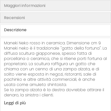
Maggiori informazioni
h
e
Recensioni
i
m
Descrizione
a
g
e
Maneki Neko rosso in ceramica. Dimensione cm 9
s
Maneki neko è il tradizionale "gatto della fortuna". La
diffusa scultura giapponese, spesso fatta di
g
porcellana o ceramica, che si ritiene porti fortuna al
a
proprietario. La scultura raffigura un gatto che
l
chiama con un cenno di una zampa alzata, e di
l
solito viene esposta in negozi, ristoranti, sale di
e
pachinko e altre attività commerciali; è anche
r
usata come amuleto shintoista.
y
Se la zampa alzata è la destra dovrebbe attirare il
denaro, la sinistra i clienti.
Leggi di più