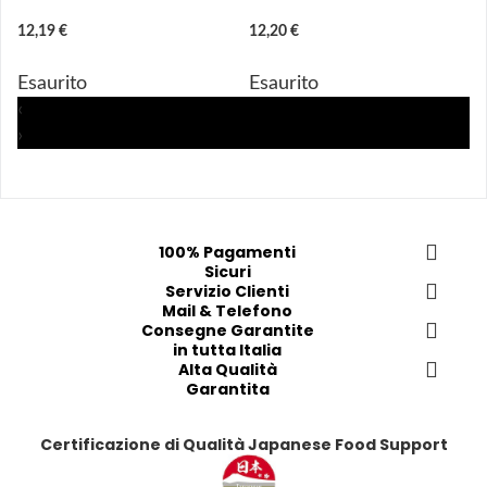
n
n
n
n
12,19 €
12,20 €
g
g
g
g
i 
i 
i
i
Esaurito
Esaurito
a
a
a
a
‹
i 
i 
i
i
›
p
p
p
p
r
r
r
r
e
e
e
e
f
f
f
f
e
e
e
e
100% Pagamenti
Sicuri
r
r
r
r
Servizio Clienti
i
i
i
i
Mail & Telefono
t
t
t
t
Consegne Garantite
in tutta Italia
i
i
i
i
Alta Qualità
Garantita
Certificazione di Qualità Japanese Food Support