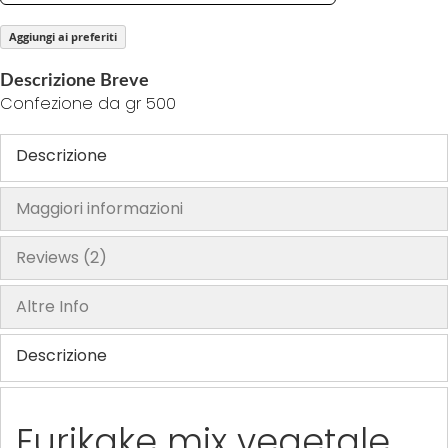
h
Aggiungi ai preferiti
e
i
Descrizione Breve
m
Confezione da gr 500
a
g
Descrizione
e
s
Maggiori informazioni
g
a
Reviews
2
l
l
Altre Info
e
r
Descrizione
y
Furikake mix vegetale