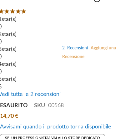
i
e
Valutazione:
p
s
00
100
 of
1
t
star(s)
g
0
o
a
2
t
star(s)
l
0
h
l
2
Recensioni
Aggiungi una
3
e
star(s)
e
0
b
Recensione
r
4
e
star(s)
y
0
g
5
i
star(s)
6
n
Vedi tutte le 2 recensioni
n
i
ESAURITO
SKU
00568
n
14,70 €
g
o
Avvisami quando il prodotto torna disponibile
f
SEI UN PROFESSIONISTA? VAI ALLO STORE DEDICATO
t