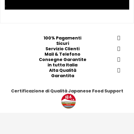
i 
i 
i
i
›
p
p
p
p
r
r
r
r
e
e
e
e
f
f
f
f
e
e
e
e
100% Pagamenti
Sicuri
r
r
r
r
Servizio Clienti
i
i
i
i
Mail & Telefono
t
t
t
t
Consegne Garantite
in tutta Italia
i
i
i
i
Alta Qualità
Garantita
Certificazione di Qualità Japanese Food Support