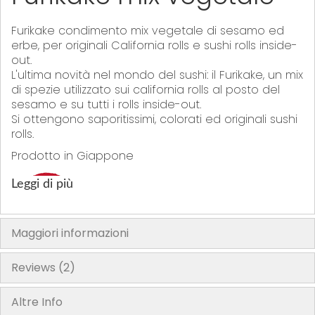
Furikake condimento mix vegetale di sesamo ed
erbe, per originali California rolls e sushi rolls inside-
out.
L'ultima novità nel mondo del sushi: il Furikake, un mix
di spezie utilizzato sui california rolls al posto del
sesamo e su tutti i rolls inside-out.
Si ottengono saporitissimi, colorati ed originali sushi
rolls.
Prodotto in Giappone
Leggi di più
Maggiori informazioni
"La confezione del prodotto può contenere informazioni diverse
Reviews
2
rispetto a quelle mostrate sul nostro sito. Si prega di leggere sempre
l’etichetta, gli avvertimenti e le istruzioni fornite sul prodotto prima di
Altre Info
utilizzarlo o consumarlo"