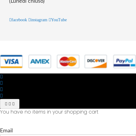
(Lunedì chiuso)
facebook
instagram
YouTube
© 2025 Powered by studiofuturoma.com - Sushi-Sushi srl Via di
Trigoria,45 Roma P.IVA 11945981006
You have no items in your shopping cart
Email