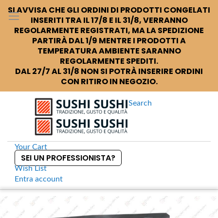
SI AVVISA CHE GLI ORDINI DI PRODOTTI CONGELATI
INSERITI TRA IL 17/8 E IL 31/8, VERRANNO
REGOLARMENTE REGISTRATI, MA LA SPEDIZIONE
PARTIRÀ DAL 1/9 MENTRE I PRODOTTI A
TEMPERATURA AMBIENTE SARANNO
REGOLARMENTE SPEDITI.
DAL 27/7 AL 31/8 NON SI POTRÀ INSERIRE ORDINI
CON RITIRO IN NEGOZIO.
Search
Your Cart
SEI UN PROFESSIONISTA?
Wish List
Entra
account
S
k
Home
Furikake mix vegetale
S
i
k