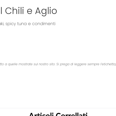
p
 Chili e Aglio
t
o
t
aki, spicy tuna e condimenti
h
e
b
e
g
i
n
a quelle mostrate sul nostro sito. Si prega di leggere sempre l’etichetta, gli
n
i
n
g
o
f
t
h