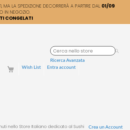
 MA LA SPEDIZIONE DECORRERÀ A PARTIRE DAL
01/09
O IN NEGOZIO.
TTI CONGELATI
S
e
a
Ricerca Avanzata
r
Your Cart
Wish List
Entra
account
c
h
uti nello Store Italiano dedicato al Sushi
Crea un Account