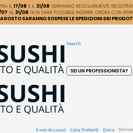
TRA IL
17/08
E IL
31/08
VERRANNO REGOLARMENTE REGISTRATI,
/07
AL
31/08
NON SARÀ POSSIBILE INSERIRE ORDINI CON RITIR
DI AGOSTO SARANNO SOSPESE LE SPEDIZIONI DEI PRODO
Search
SEI UN PROFESSIONISTA?
S
k
i
p
t
o
C
o
Benven
n
Il mio Account
Lista Preferiti
Entra