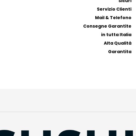
Sicuri
e
e
r
r
Servizio Clienti
i
i
Mail & Telefono
t
t
Consegne Garantite
i
i
in tutta Italia
Alta Qualità
Garantita