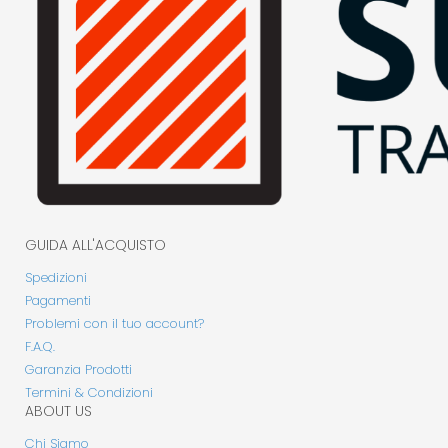
GUIDA ALL'ACQUISTO
Spedizioni
Pagamenti
Problemi con il tuo account?
F.A.Q.
Garanzia Prodotti
Termini & Condizioni
ABOUT US
Chi Siamo