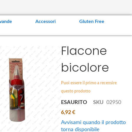
vande
Accessori
Gluten Free
Flacone
bicolore
Esaurito
A
A
Puoi essere il primo a recensire
g
g
 Shamoji
Hasegawa Shamoji
questo prodotto
g
g
Spatola per hangiri
ESAURITO
SKU
02950
i
i
nale per
45cm
u
u
a 50 cm
6,92 €
82,35 €
n
n
Avvisami quando il prodotto
g
g
Esaurito
torna disponibile
i
i