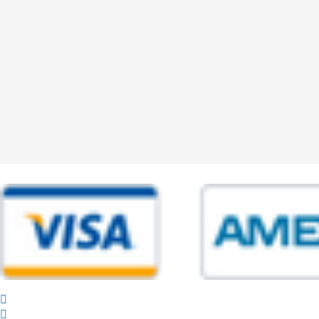
© 2025 Powered by studiofuturoma.com - Sushi-Sushi srl Via di Trigor