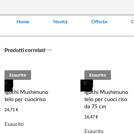
Home
Novità
Offerte
C
Home
Flacone bicolore
Prodotti correlati
Esaurito
Esaurito
A
A
A
A
g
g
g
g
Iguchi Mushimuno
Iguchi Mushimuno
g
g
g
g
telo per cuociriso
telo per cuoci riso
i
i
i
i
da 75 cm
24,71 €
u
u
u
u
16,47 €
n
n
n
n
Esaurito
g
g
g
g
Esaurito
i
i
i
i