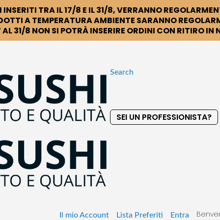
 INSERITI TRA IL 17/8 E IL 31/8, VERRANNO REGOLARMEN
DOTTI A TEMPERATURA AMBIENTE SARANNO REGOLARM
 AL 31/8 NON SI POTRÀ INSERIRE ORDINI CON RITIRO IN
Search
SEI UN PROFESSIONISTA?
S
k
i
p
t
o
C
o
Benven
n
Il mio Account
Lista Preferiti
Entra