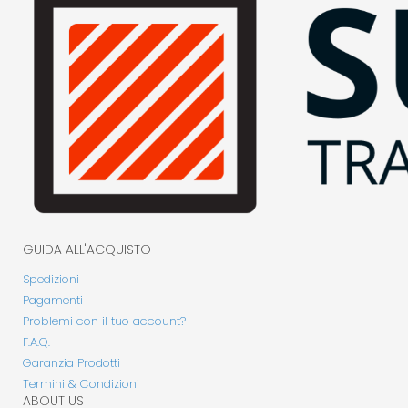
GUIDA ALL'ACQUISTO
Spedizioni
Pagamenti
Problemi con il tuo account?
F.A.Q.
Garanzia Prodotti
Termini & Condizioni
ABOUT US