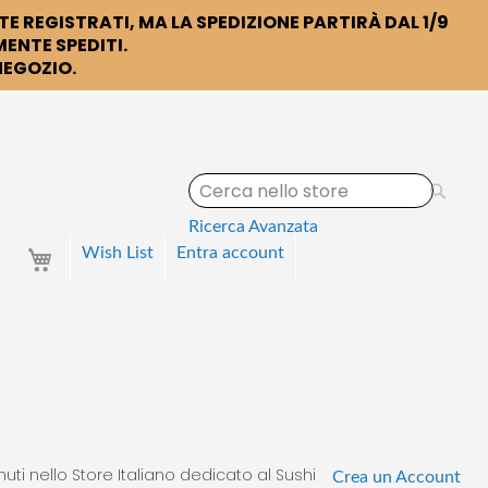
TE REGISTRATI, MA LA SPEDIZIONE PARTIRÀ DAL 1/9
ENTE SPEDITI.
 NEGOZIO.
S
e
a
Ricerca Avanzata
r
Your Cart
Wish List
Entra
account
c
h
uti nello Store Italiano dedicato al Sushi
Crea un Account