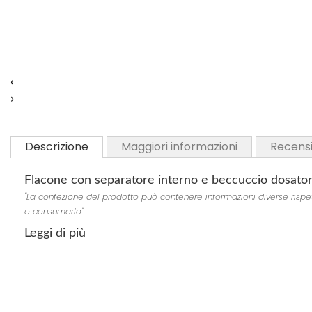
a
a
a
a
i
i
i
i
p
p
p
p
r
r
r
r
e
e
‹
e
e
f
f
›
f
f
e
e
e
e
r
r
r
r
Descrizione
Maggiori informazioni
Recensi
i
i
i
i
t
t
t
t
Flacone con separatore interno e beccuccio dosato
i
i
i
i
"La confezione del prodotto può contenere informazioni diverse rispetto 
o consumarlo"
Leggi di più