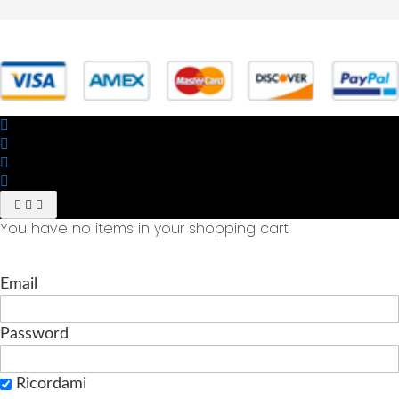
© 2025 Powered by studiofuturoma.com - Sushi-Sushi srl Via di
Trigoria,45 Roma P.IVA 11945981006
You have no items in your shopping cart
Email
Password
Ricordami