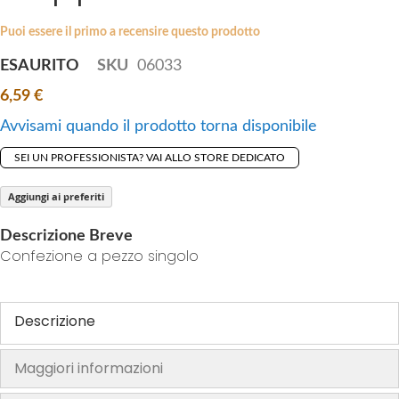
i
e
p
Puoi essere il primo a recensire questo prodotto
s
t
g
ESAURITO
SKU
06033
o
a
6,59 €
t
l
h
l
Avvisami quando il prodotto torna disponibile
e
e
SEI UN PROFESSIONISTA? VAI ALLO STORE DEDICATO
b
r
e
y
Aggiungi ai preferiti
g
i
Descrizione Breve
n
Confezione a pezzo singolo
n
i
n
Descrizione
g
o
Maggiori informazioni
f
t