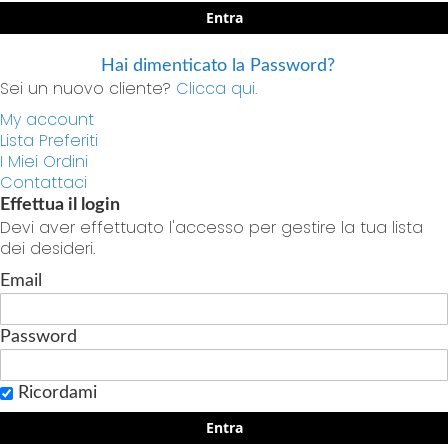
Entra
Hai dimenticato la Password?
Sei un nuovo cliente?
Clicca qui.
My account
Lista Preferiti
I Miei Ordini
Contattaci
Effettua il login
Devi aver effettuato l'accesso per gestire la tua lista
dei desideri.
Email
Password
Ricordami
Entra