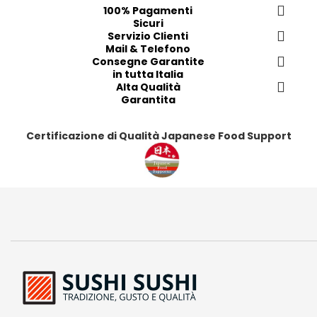
e
e
e
e
100% Pagamenti
r
r
r
r
Sicuri
i
i
Servizio Clienti
i
i
Mail & Telefono
t
t
t
t
Consegne Garantite
i
i
i
i
in tutta Italia
Alta Qualità
Garantita
Certificazione di Qualità Japanese Food Support