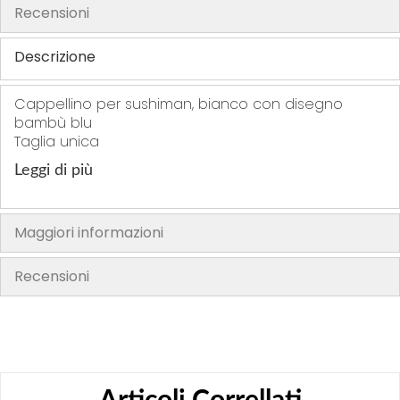
Recensioni
h
e
Descrizione
i
m
Cappellino per sushiman, bianco con disegno
a
bambù blu
g
Taglia unica
e
s
Leggi di più
g
a
Maggiori informazioni
l
l
Recensioni
e
r
y