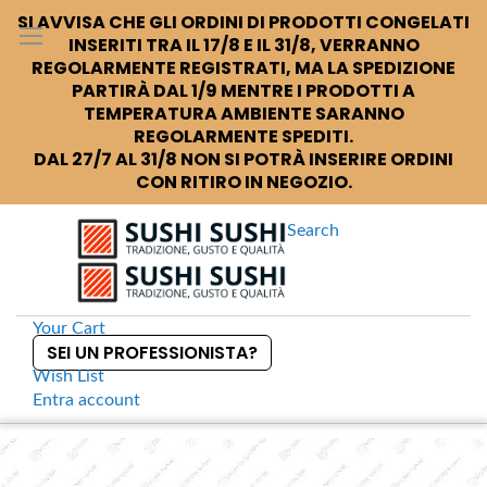
SI AVVISA CHE GLI ORDINI DI PRODOTTI CONGELATI
INSERITI TRA IL 17/8 E IL 31/8, VERRANNO
REGOLARMENTE REGISTRATI, MA LA SPEDIZIONE
PARTIRÀ DAL 1/9 MENTRE I PRODOTTI A
TEMPERATURA AMBIENTE SARANNO
REGOLARMENTE SPEDITI.
DAL 27/7 AL 31/8 NON SI POTRÀ INSERIRE ORDINI
CON RITIRO IN NEGOZIO.
Search
Your Cart
SEI UN PROFESSIONISTA?
Wish List
Entra
account
S
k
Home
Cappellino bianco
S
i
k