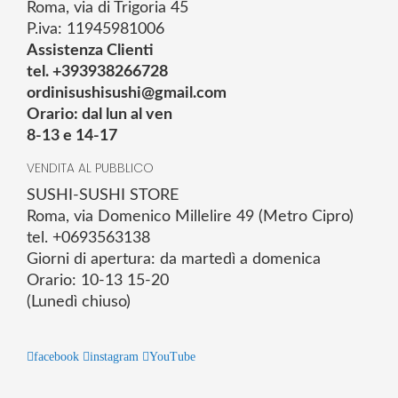
Roma, via di Trigoria 45
P.iva: 11945981006
Assistenza Clienti
tel. +393938266728
ordinisushisushi@gmail.com
Orario: dal lun al ven
8-13 e 14-17
VENDITA AL PUBBLICO
SUSHI-SUSHI STORE
Roma, via Domenico Millelire 49 (Metro Cipro)
tel. +0693563138
Giorni di apertura: da martedì a domenica
Orario: 10-13 15-20
(Lunedì chiuso)
facebook
instagram
YouTube