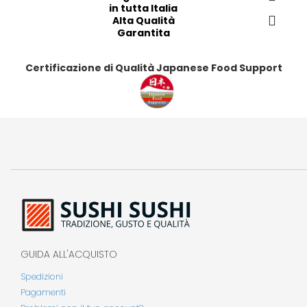
in tutta Italia
t
t
t
t
Alta Qualità
i
i
i
i
Garantita
Certificazione di Qualità Japanese Food Support
GUIDA ALL'ACQUISTO
Spedizioni
Pagamenti