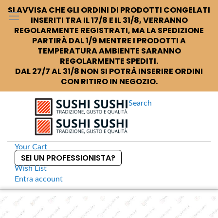
SI AVVISA CHE GLI ORDINI DI PRODOTTI CONGELATI
INSERITI TRA IL 17/8 E IL 31/8, VERRANNO
REGOLARMENTE REGISTRATI, MA LA SPEDIZIONE
PARTIRÀ DAL 1/9 MENTRE I PRODOTTI A
TEMPERATURA AMBIENTE SARANNO
REGOLARMENTE SPEDITI.
DAL 27/7 AL 31/8 NON SI POTRÀ INSERIRE ORDINI
CON RITIRO IN NEGOZIO.
Search
Your Cart
SEI UN PROFESSIONISTA?
Wish List
Entra
account
S
k
Home
Barca portasushi trasparente 35cm
S
i
k