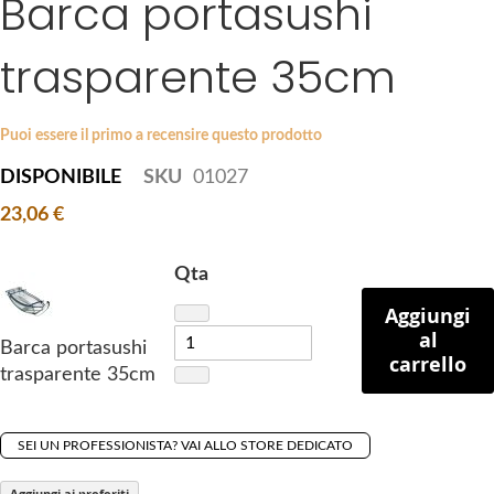
Barca portasushi
k
e
i
s
trasparente 35cm
p
g
t
a
o
l
Puoi essere il primo a recensire questo prodotto
t
l
DISPONIBILE
SKU
01027
h
e
e
r
23,06 €
b
y
e
Qta
g
Aggiungi
i
al
n
Barca portasushi
carrello
n
trasparente 35cm
i
n
g
SEI UN PROFESSIONISTA? VAI ALLO STORE DEDICATO
o
Aggiungi ai preferiti