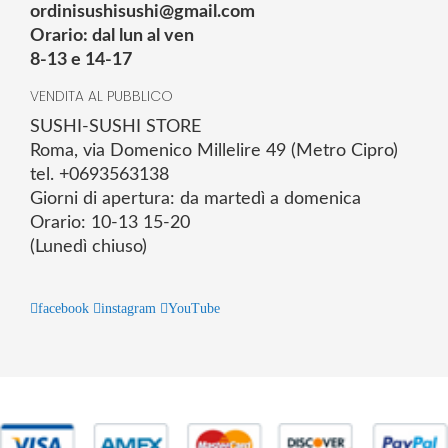
ordinisushisushi@gmail.com
Orario: dal lun al ven
8-13 e 14-17
VENDITA AL PUBBLICO
SUSHI-SUSHI STORE
Roma, via Domenico Millelire 49 (Metro Cipro)
tel. +0693563138
Giorni di apertura: da martedì a domenica
Orario: 10-13 15-20
(Lunedì chiuso)
facebook
instagram
YouTube
© 2025 Powered by studiofuturoma.com - Sushi-Sushi srl Via di
Trigoria,45 Roma P.IVA 11945981006