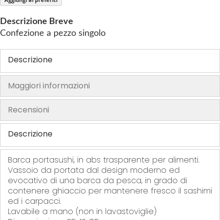
f
t
Descrizione Breve
h
Confezione a pezzo singolo
e
i
Descrizione
m
a
Maggiori informazioni
g
e
s
Recensioni
g
a
Descrizione
l
l
Barca portasushi, in abs trasparente per alimenti.
e
Vassoio da portata dal design moderno ed
r
evocativo di una barca da pesca, in grado di
contenere ghiaccio per mantenere fresco il sashimi
y
ed i carpacci.
Lavabile a mano (non in lavastoviglie)