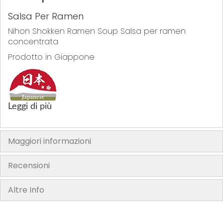
Salsa Per Ramen
Nihon Shokken Ramen Soup Salsa per ramen
concentrata
Prodotto in Giappone
Leggi di più
"La confezione del prodotto può contenere informazioni diverse
Maggiori informazioni
rispetto a quelle mostrate sul nostro sito. Si prega di leggere sempre
l’etichetta, gli avvertimenti e le istruzioni fornite sul prodotto prima di
utilizzarlo o consumarlo"
Recensioni
Altre Info