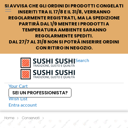
SI AVVISA CHE GLI ORDINI DI PRODOTTI CONGELATI
INSERITI TRA IL 17/8 E IL 31/8, VERRANNO
REGOLARMENTE REGISTRATI, MA LA SPEDIZIONE
PARTIRÀ DAL 1/9 MENTRE I PRODOTTI A
TEMPERATURA AMBIENTE SARANNO
REGOLARMENTE SPEDITI.
DAL 27/7 AL 31/8 NON SI POTRÀ INSERIRE ORDINI
CON RITIRO IN NEGOZIO.
Search
Your Cart
SEI UN PROFESSIONISTA?
Wish List
Entra
account
S
k
Home
Conservati
S
Nihon Shokken Ramen Soup Salsa per ramen
i