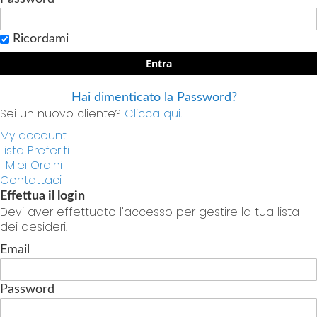
Ricordami
Entra
Hai dimenticato la Password?
Sei un nuovo cliente?
Clicca qui.
My account
Lista Preferiti
I Miei Ordini
Contattaci
Effettua il login
Devi aver effettuato l'accesso per gestire la tua lista
dei desideri.
Email
Password