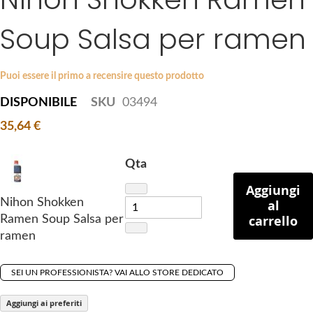
k
g
i
Soup Salsa per ramen
e
p
s
t
g
o
a
Puoi essere il primo a recensire questo prodotto
t
l
DISPONIBILE
SKU
03494
h
l
e
35,64 €
e
b
r
e
y
Qta
g
Aggiungi
i
Nihon Shokken
al
n
carrello
Ramen Soup Salsa per
n
ramen
i
n
g
SEI UN PROFESSIONISTA? VAI ALLO STORE DEDICATO
o
Aggiungi ai preferiti
f