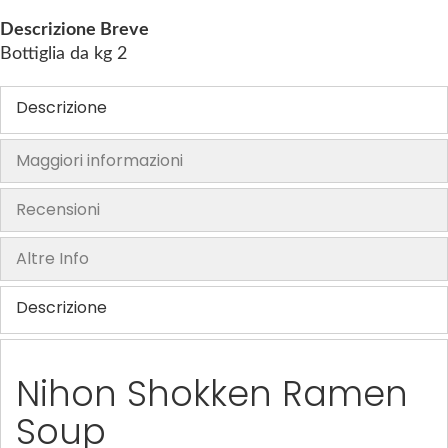
t
Descrizione Breve
h
Bottiglia da kg 2
e
i
Descrizione
m
a
Maggiori informazioni
g
e
s
Recensioni
g
a
Altre Info
l
l
Descrizione
e
r
y
Nihon Shokken Ramen
Soup