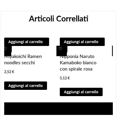
Articoli Correllati
Aggiungi al carrello
Aggiungi al carrello
A
A
A
A
g
g
g
g
Miyakoichi Ramen
Nipponia Naruto
g
g
g
g
noodles secchi
Kamaboko bianco
i
i
i
i
con spirale rosa
2,52 €
u
u
u
u
5,12 €
n
n
n
n
Aggiungi al carrello
g
g
g
g
Aggiungi al carrello
i 
i 
i
i
a
a
a
a
i 
i 
i
i
‹
p
p
p
p
›