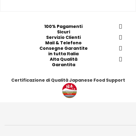
r
r
r
r
e
e
e
e
f
f
f
f
e
e
e
e
100% Pagamenti
r
r
r
r
Sicuri
i
i
Servizio Clienti
i
i
Mail & Telefono
t
t
t
t
Consegne Garantite
i
i
i
i
in tutta Italia
Alta Qualità
Garantita
Certificazione di Qualità Japanese Food Support