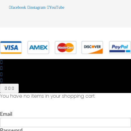
facebook
instagram
YouTube
© 2025 Powered by studiofuturoma.com - Sushi-Sushi srl Via di
Trigoria,45 Roma P.IVA 11945981006
You have no items in your shopping cart
Email
Password