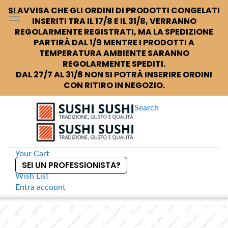
SI AVVISA CHE GLI ORDINI DI PRODOTTI CONGELATI
INSERITI TRA IL 17/8 E IL 31/8, VERRANNO
REGOLARMENTE REGISTRATI, MA LA SPEDIZIONE
PARTIRÀ DAL 1/9 MENTRE I PRODOTTI A
TEMPERATURA AMBIENTE SARANNO
REGOLARMENTE SPEDITI.
DAL 27/7 AL 31/8 NON SI POTRÀ INSERIRE ORDINI
CON RITIRO IN NEGOZIO.
Search
Your Cart
SEI UN PROFESSIONISTA?
Wish List
Entra
account
S
k
Home
Jao Kae Noi Alga snack
S
i
k