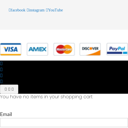
facebook
instagram
YouTube
© 2025 Powered by studiofuturoma.com - Sushi-Sushi srl Via di
Trigoria,45 Roma P.IVA 11945981006
You have no items in your shopping cart
Email