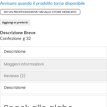
Avvisami quando il prodotto torna disponibile
h
e
SEI UN PROFESSIONISTA? VAI ALLO STORE DEDICATO
i
m
Aggiungi ai preferiti
a
Descrizione Breve
g
Confezione g 32
e
s
Descrizione
g
a
l
Maggiori informazioni
l
e
Reviews
2
r
y
Descrizione