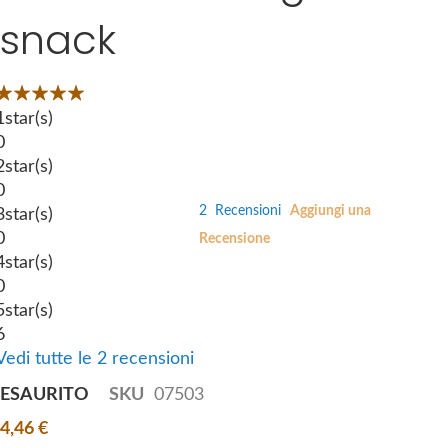
i
snack
e
p
s
t
g
o
Valutazione:
a
t
00
100
 of
l
1
star(s)
h
l
0
e
e
2
star(s)
b
r
0
e
2
Recensioni
Aggiungi una
y
3
star(s)
g
0
Recensione
i
4
star(s)
n
0
n
5
star(s)
i
6
n
Vedi tutte le 2 recensioni
g
ESAURITO
SKU
07503
o
f
4,46 €
t