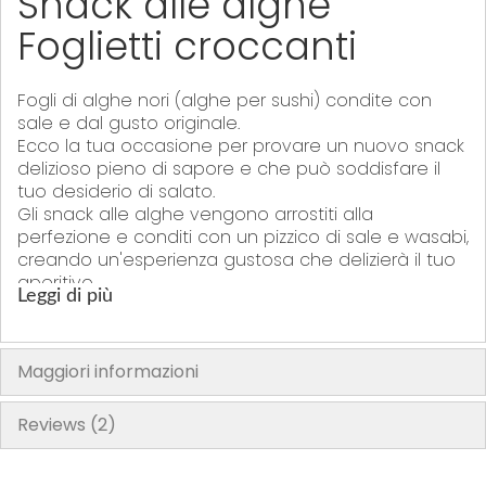
Snack alle alghe
Foglietti croccanti
Fogli di alghe nori (alghe per sushi) condite con
sale e dal gusto originale.
Ecco la tua occasione per provare un nuovo snack
delizioso pieno di sapore e che può soddisfare il
tuo desiderio di salato.
Gli snack alle alghe vengono arrostiti alla
perfezione e conditi con un pizzico di sale e wasabi,
creando un'esperienza gustosa che delizierà il tuo
aperitivo.
Leggi di più
Snack a tuo piacimento con Tao Kae Noi
Tao Kae Noi è il brand più popolare di snack alle
Maggiori informazioni
alghe. Basato sulle alghe nori arrostite e croccanti,
sono originali snack di alghe, per fare uno spuntino
sfizioso e salutare.
Reviews
2
Perché le alghe