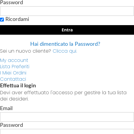
Password
Ricordami
Entra
Hai dimenticato la Password?
Sei un nuovo cliente?
Clicca qui.
My account
Lista Preferiti
I Miei Ordini
Contattaci
Effettua il login
Devi aver effettuato l'accesso per gestire la tua lista
dei desideri.
Email
Password