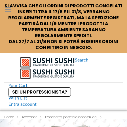
SI AVVISA CHE GLI ORDINI DI PRODOTTI CONGELATI
INSERITI TRA IL 17/8 E IL 31/8, VERRANNO
REGOLARMENTE REGISTRATI, MA LA SPEDIZIONE
PARTIRÀ DAL 1/9 MENTRE I PRODOTTI A
TEMPERATURA AMBIENTE SARANNO
REGOLARMENTE SPEDITI.
DAL 27/7 AL 31/8 NON SI POTRÀ INSERIRE ORDINI
CON RITIRO IN NEGOZIO.
Search
Your Cart
SEI UN PROFESSIONISTA?
Wish List
Entra
account
S
k
Home
Accessori
Bacchette, posate e decorazioni
S
Hoba Foglie secche di magnolia
i