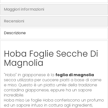
a
Maggiori informazioni
g
e
Recensioni
s
g
Descrizione
a
l
l
Hoba Foglie Secche Di
e
r
Magnolia
y
"Hoba" in giapponese è la
foglia di magnolia
secca utilizzata per cuocere piatti a base di carne
e miso. Questo è un piatto umile della tradizione
contadina giapponese, eppure ha un sapore
incredibile.
Hoba miso Le foglie Hoba conferiscono un profumo
ed un sapore infuso in cottura agli ingredienti,