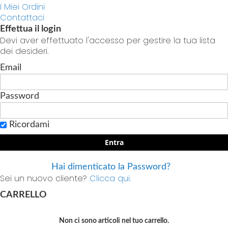
I Miei Ordini
Contattaci
Effettua il login
Devi aver effettuato l'accesso per gestire la tua lista
dei desideri.
Email
Password
Ricordami
Entra
Hai dimenticato la Password?
Sei un nuovo cliente?
Clicca qui.
CARRELLO
Non ci sono articoli nel tuo carrello.