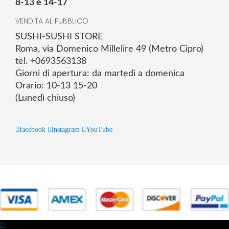
8-13 e 14-17
VENDITA AL PUBBLICO
SUSHI-SUSHI STORE
Roma, via Domenico Millelire 49 (Metro Cipro)
tel. +0693563138
Giorni di apertura: da martedì a domenica
Orario: 10-13 15-20
(Lunedì chiuso)
facebook
instagram
YouTube
© 2025 Powered by studiofuturoma.com - Sushi-Sushi srl Via di
Trigoria,45 Roma P.IVA 11945981006