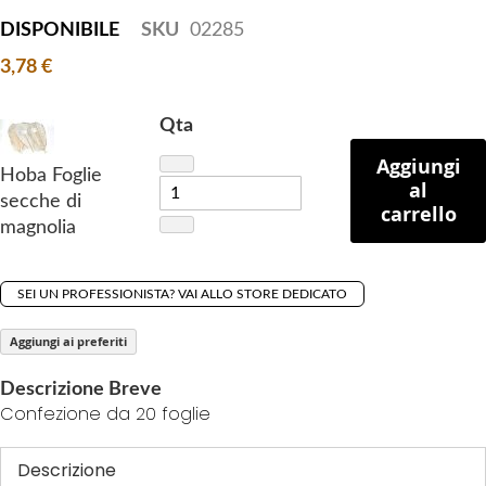
t
g
DISPONIBILE
SKU
02285
h
e
e
s
3,78 €
b
g
e
a
Qta
g
l
Aggiungi
i
l
Hoba Foglie
al
n
e
secche di
carrello
n
r
magnolia
i
y
n
g
SEI UN PROFESSIONISTA? VAI ALLO STORE DEDICATO
o
Aggiungi ai preferiti
f
t
Descrizione Breve
h
Confezione da 20 foglie
e
i
Descrizione
m