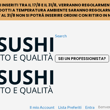
 INSERITI TRA IL 17/8 E IL 31/8, VERRANNO REGOLARMEN
DOTTI A TEMPERATURA AMBIENTE SARANNO REGOLARM
 AL 31/8 NON SI POTRÀ INSERIRE ORDINI CON RITIRO IN
Search
SEI UN PROFESSIONISTA?
S
k
i
p
t
o
C
o
Benven
n
Il mio Account
Lista Preferiti
Entra