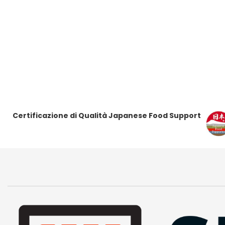
t
t
t
t
i
i
i
i
Certificazione di Qualità Japanese Food Support