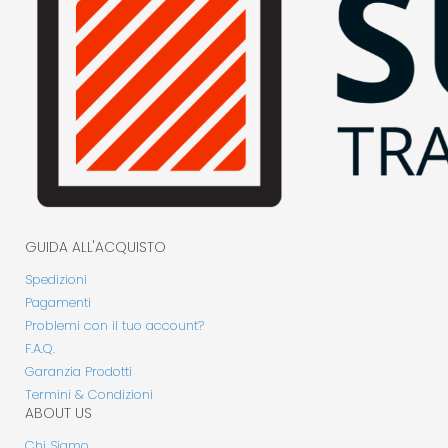
GUIDA ALL'ACQUISTO
Spedizioni
Pagamenti
Problemi con il tuo account?
F.A.Q.
Garanzia Prodotti
Termini & Condizioni
ABOUT US
Chi Siamo