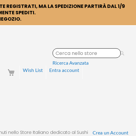
TE REGISTRATI, MA LA SPEDIZIONE PARTIRÀ DAL 1/9
ENTE SPEDITI.
 NEGOZIO.
S
e
a
Ricerca Avanzata
r
Your Cart
Wish List
Entra
account
c
h
uti nello Store Italiano dedicato al Sushi
Crea un Account