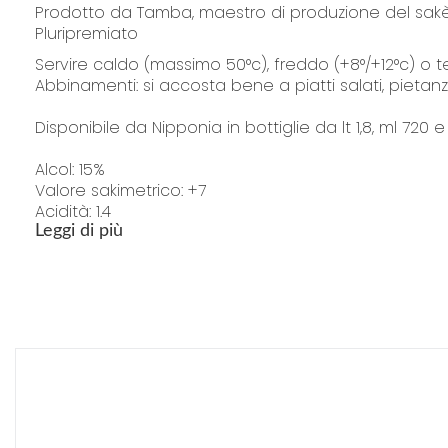
Prodotto da Tamba, maestro di produzione del sakè 
Pluripremiato
Servire caldo (massimo 50°c), freddo (+8°/+12°c) o
Abbinamenti: si accosta bene a piatti salati, pietanz
Disponibile da Nipponia in bottiglie da lt 1,8, ml 720 
Alcol: 15%
Valore sakimetrico: +7
Acidità: 1.4
Leggi di più
Prodotto in Giappone
"La confezione del prodotto può contenere informazioni diverse rispetto 
o consumarlo"