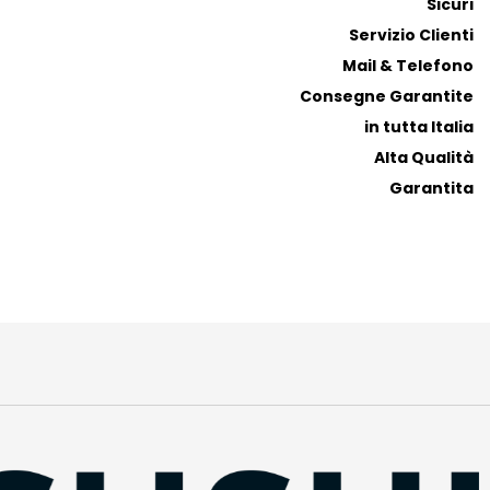
Sicuri
t
t
i
i
Servizio Clienti
Mail & Telefono
Consegne Garantite
in tutta Italia
Alta Qualità
Garantita