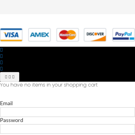
© 2025 Powered by studiofuturoma.com - Sushi-Sushi srl Via di
Trigoria,45 Roma P.IVA 11945981006
You have no items in your shopping cart
Email
Password