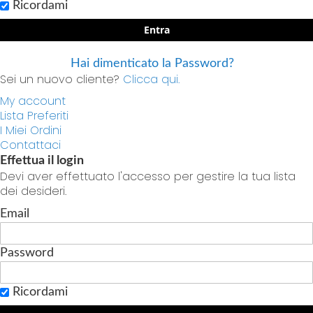
Ricordami
Entra
Hai dimenticato la Password?
Sei un nuovo cliente?
Clicca qui.
My account
Lista Preferiti
I Miei Ordini
Contattaci
Effettua il login
Devi aver effettuato l'accesso per gestire la tua lista
dei desideri.
Email
Password
Ricordami