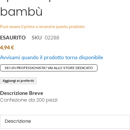
i
bambù
e
p
s
t
g
o
a
Puoi essere il primo a recensire questo prodotto
t
l
ESAURITO
SKU
02288
h
l
e
4,94 €
e
b
r
Avvisami quando il prodotto torna disponibile
e
y
g
SEI UN PROFESSIONISTA? VAI ALLO STORE DEDICATO
i
n
Aggiungi ai preferiti
n
Descrizione Breve
i
Confezione da 200 pezzi
n
g
o
Descrizione
f
t