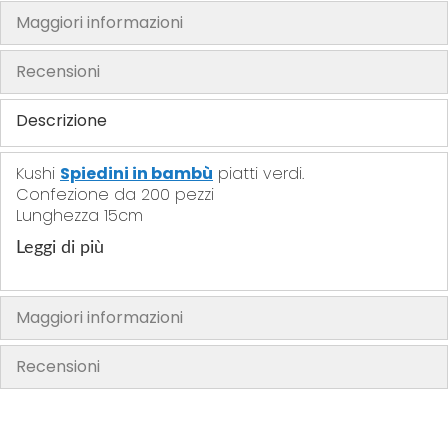
Maggiori informazioni
h
e
Recensioni
i
m
Descrizione
a
g
e
Kushi
Spiedini in bambù
piatti verdi.
s
Confezione da 200 pezzi
Lunghezza 15cm
g
a
Leggi di più
l
l
e
Maggiori informazioni
r
y
Recensioni