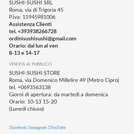
SUSHI-SUSHI SRL
Roma, via di Trigoria 45
P.iva: 11945981006
Assistenza Clienti
tel. +393938266728
ordinisushisushi@gmail.com
Orario: dal lun al ven
8-13 e 14-17
VENDITA AL PUBBLICO
SUSHI-SUSHI STORE
Roma, via Domenico Millelire 49 (Metro Cipro)
tel. +0693563138
Giorni di apertura: da martedì a domenica
Orario: 10-13 15-20
(Lunedì chiuso)
facebook
instagram
YouTube