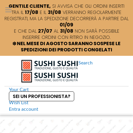
GENTILE CLIENTE,
SI AVVISA CHE GLI ORDINI INSERITI
TRA IL
17/08
E IL
31/08
VERRANNO REGOLARMENTE
REGISTRATI, MA LA SPEDIZIONE DECORRERÀ A PARTIRE DAL
01/09
E CHE DAL
27/07
AL
31/08
NON SARÀ POSSIBILE
INSERIRE ORDINI CON RITIRO IN NEGOZIO.
❄️ NEL MESE DI AGOSTO SARANNO SOSPESE LE
SPEDIZIONI DEI PRODOTTI CONGELATI
Search
Your Cart
SEI UN PROFESSIONISTA?
Wish List
Entra
account
S
k
Home
Sushi +
Spiedini piatti in bambù
S
i
k