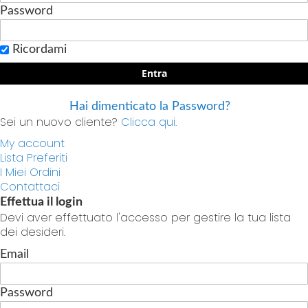
Password
Ricordami
Entra
Hai dimenticato la Password?
Sei un nuovo cliente?
Clicca qui.
My account
Lista Preferiti
I Miei Ordini
Contattaci
Effettua il login
Devi aver effettuato l'accesso per gestire la tua lista
dei desideri.
Email
Password