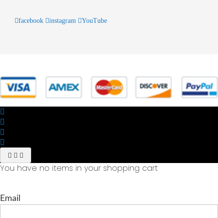
facebook
instagram
YouTube
© 2025 Powered by studiofuturoma.com - Sushi-Sushi srl Via di
Trigoria,45 Roma P.IVA 11945981006
You have no items in your shopping cart
Email