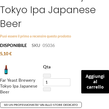
i
Tokyo Ipa Japanese
e
p
s
t
g
Beer
o
a
t
l
h
l
Puoi essere il primo a recensire questo prodotto
e
e
b
DISPONIBILE
SKU
05036
r
e
y
5,10 €
g
i
Qta
n
n
Aggiungi
i
Far Yeast Brewery
al
n
carrello
Tokyo Ipa Japanese
g
Beer
o
f
SEI UN PROFESSIONISTA? VAI ALLO STORE DEDICATO
t