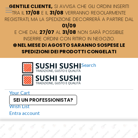
GENTILE CLIENTE,
SI AVVISA CHE GLI ORDINI INSERITI
TRA IL
17/08
E IL
31/08
VERRANNO REGOLARMENTE
REGISTRATI, MA LA SPEDIZIONE DECORRERÀ A PARTIRE DAL
01/09
E CHE DAL
27/07
AL
31/08
NON SARÀ POSSIBILE
INSERIRE ORDINI CON RITIRO IN NEGOZIO.
❄️ NEL MESE DI AGOSTO SARANNO SOSPESE LE
SPEDIZIONI DEI PRODOTTI CONGELATI
Search
Your Cart
SEI UN PROFESSIONISTA?
Wish List
Entra
account
S
k
Home
Bevande
Far Yeast Brewery Tokyo Ipa Japanese Beer
S
i
k