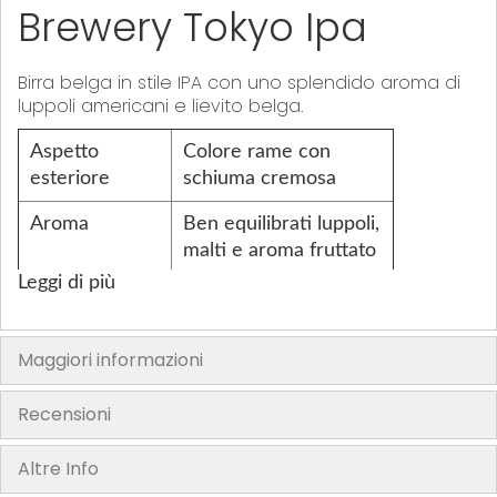
Brewery Tokyo Ipa
Birra belga in stile IPA con uno splendido aroma di
luppoli americani e lievito belga.
Aspetto
Colore rame con
esteriore
schiuma cremosa
Aroma
Ben equilibrati luppoli,
malti e aroma fruttato
Leggi di più
Gusto
Sapore di luppolo
agrumato e amarezza
con un pizzico di
Maggiori informazioni
sapore di malto
tostato
Recensioni
Stile
IPA belga
Altre Info
ABV
6%