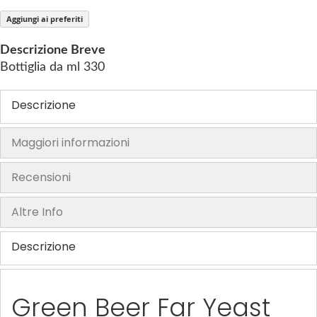
h
Aggiungi ai preferiti
e
i
Descrizione Breve
m
Bottiglia da ml 330
a
g
Descrizione
e
s
Maggiori informazioni
g
a
Recensioni
l
l
Altre Info
e
r
Descrizione
y
Green Beer Far Yeast