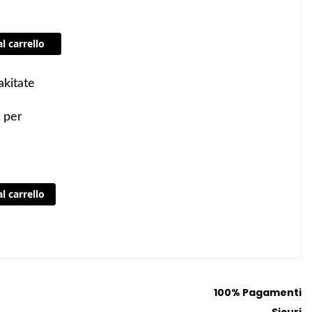
l carrello
kitate
e
 per
l carrello
100% Pagamenti