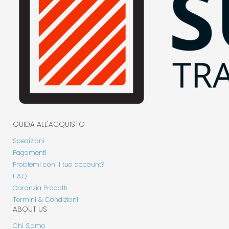
GUIDA ALL'ACQUISTO
Spedizioni
Pagamenti
Problemi con il tuo account?
F.A.Q.
Garanzia Prodotti
Termini & Condizioni
ABOUT US
Chi Siamo