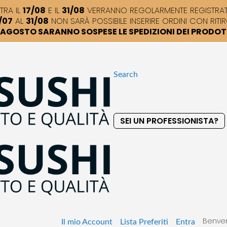
TRA IL
17/08
E IL
31/08
VERRANNO REGOLARMENTE REGISTRATI,
/07
AL
31/08
NON SARÀ POSSIBILE INSERIRE ORDINI CON RITIR
DI AGOSTO SARANNO SOSPESE LE SPEDIZIONI DEI PRODO
Search
SEI UN PROFESSIONISTA?
S
k
i
p
t
o
C
o
Benven
n
Il mio Account
Lista Preferiti
Entra