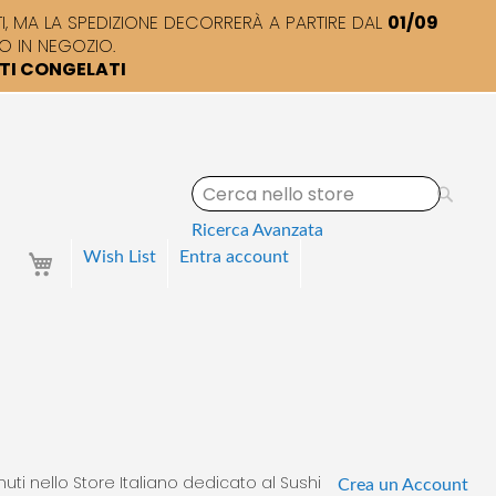
 MA LA SPEDIZIONE DECORRERÀ A PARTIRE DAL
01/09
O IN NEGOZIO.
TTI CONGELATI
S
e
a
Ricerca Avanzata
r
Your Cart
Wish List
Entra
account
c
h
uti nello Store Italiano dedicato al Sushi
Crea un Account