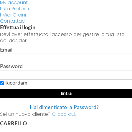
My account
Lista Preferiti
I Miei Ordini
Contattaci
Effettua il login
Devi aver effettuato l'accesso per gestire la tua lista
dei desideri.
Email
Password
Ricordami
Entra
Hai dimenticato la Password?
Sei un nuovo cliente?
Clicca qui.
CARRELLO