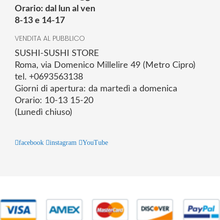
Orario: dal lun al ven
8-13 e 14-17
VENDITA AL PUBBLICO
SUSHI-SUSHI STORE
Roma, via Domenico Millelire 49 (Metro Cipro)
tel. +0693563138
Giorni di apertura: da martedì a domenica
Orario: 10-13 15-20
(Lunedì chiuso)
facebook
instagram
YouTube
© 2025 Powered by studiofuturoma.com - Sushi-Sushi srl Via di
Trigoria,45 Roma P.IVA 11945981006