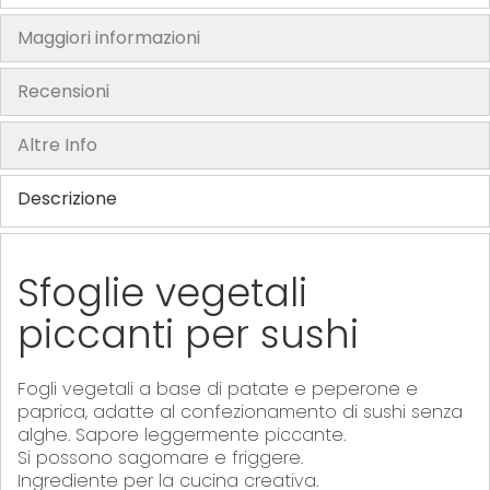
f
t
Maggiori informazioni
h
e
Recensioni
i
m
Altre Info
a
g
Descrizione
e
s
g
Sfoglie vegetali
a
piccanti per sushi
l
l
e
Fogli vegetali a base di patate e peperone e
r
paprica, adatte al confezionamento di sushi senza
y
alghe. Sapore leggermente piccante.
Si possono sagomare e friggere.
Ingrediente per la cucina creativa.