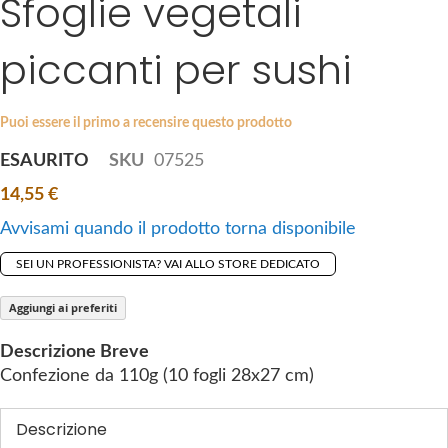
Sfoglie vegetali
k
e
i
s
piccanti per sushi
p
g
t
a
o
l
Puoi essere il primo a recensire questo prodotto
t
l
ESAURITO
SKU
07525
h
e
e
r
14,55 €
b
y
Avvisami quando il prodotto torna disponibile
e
g
SEI UN PROFESSIONISTA? VAI ALLO STORE DEDICATO
i
n
Aggiungi ai preferiti
n
Descrizione Breve
i
Confezione da 110g (10 fogli 28x27 cm)
n
g
Descrizione
o