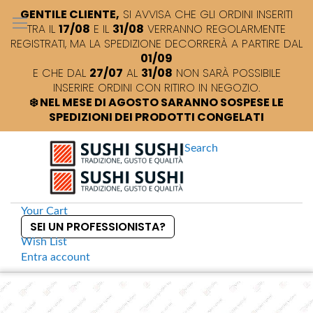
GENTILE CLIENTE,
SI AVVISA CHE GLI ORDINI INSERITI
TRA IL
17/08
E IL
31/08
VERRANNO REGOLARMENTE
REGISTRATI, MA LA SPEDIZIONE DECORRERÀ A PARTIRE DAL
01/09
E CHE DAL
27/07
AL
31/08
NON SARÀ POSSIBILE
INSERIRE ORDINI CON RITIRO IN NEGOZIO.
❄️ NEL MESE DI AGOSTO SARANNO SOSPESE LE
SPEDIZIONI DEI PRODOTTI CONGELATI
Search
Your Cart
SEI UN PROFESSIONISTA?
Wish List
Entra
account
S
k
Home
Conservati
Sfoglie vegetali piccanti per sushi
S
i
k